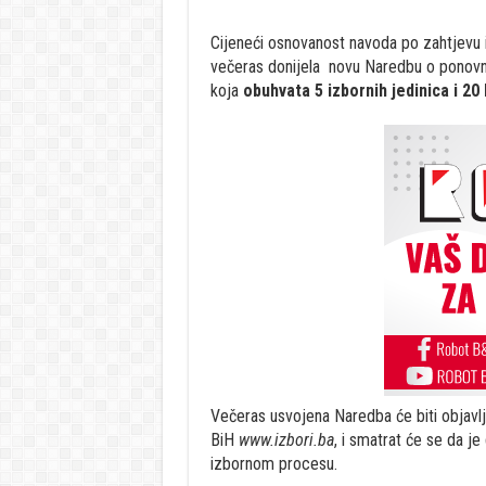
Cijeneći osnovanost navoda po zahtjevu i
večeras donijela novu Naredbu o ponovno
koja
obuhvata 5 izbornih jedinica i 20 
Večeras usvojena Naredba će biti objavlj
BiH
www.izbori.ba
, i smatrat će se da j
izbornom procesu.