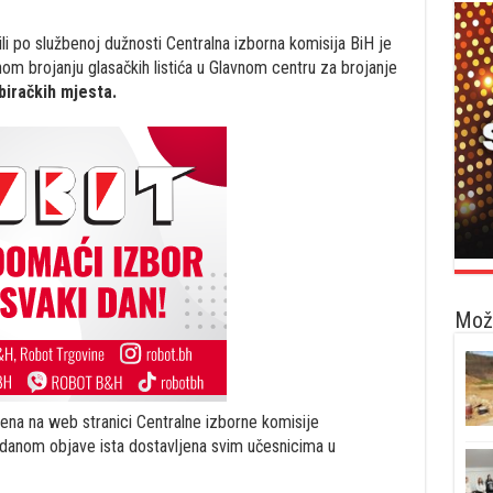
li po službenoj dužnosti Centralna izborna komisija BiH je
m brojanju glasačkih listića u Glavnom centru za brojanje
biračkih mjesta.
Možd
ena na web stranici Centralne izborne komisije
e danom objave ista dostavljena svim učesnicima u