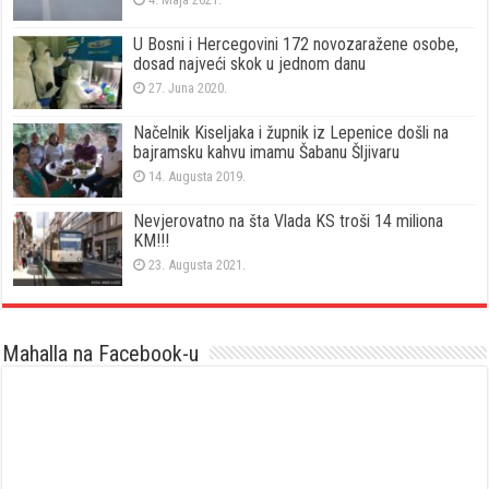
U Bosni i Hercegovini 172 novozaražene osobe,
dosad najveći skok u jednom danu
27. Juna 2020.
Načelnik Kiseljaka i župnik iz Lepenice došli na
bajramsku kahvu imamu Šabanu Šljivaru
14. Augusta 2019.
Nevjerovatno na šta Vlada KS troši 14 miliona
KM!!!
23. Augusta 2021.
Mahalla na Facebook-u