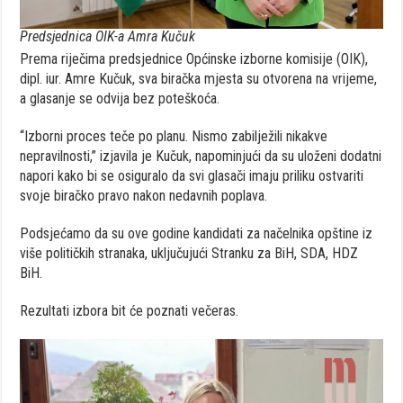
Predsjednica OIK-a Amra Kučuk
Prema riječima predsjednice Općinske izborne komisije (OIK),
dipl. iur. Amre Kučuk, sva biračka mjesta su otvorena na vrijeme,
a glasanje se odvija bez poteškoća.
“Izborni proces teče po planu. Nismo zabilježili nikakve
nepravilnosti,” izjavila je Kučuk, napominjući da su uloženi dodatni
napori kako bi se osiguralo da svi glasači imaju priliku ostvariti
svoje biračko pravo nakon nedavnih poplava.
Podsjećamo da su ove godine kandidati za načelnika opštine iz
više političkih stranaka, uključujući Stranku za BiH, SDA, HDZ
BiH.
Rezultati izbora bit će poznati večeras.