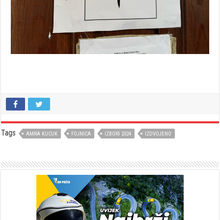
Tags
AMRA KUCUK
FOJNICA
IZBORI 2024
IZDVOJENO