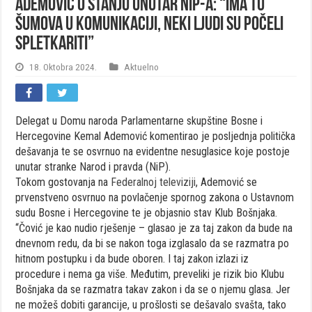
Ademović o stanju unutar NiP-a: “Ima tu
šumova u komunikaciji, neki ljudi su počeli
spletkariti”
18. Oktobra 2024.
Aktuelno
Delegat u Domu naroda Parlamentarne skupštine Bosne i
Hercegovine Kemal Ademović komentirao je posljednja politička
dešavanja te se osvrnuo na evidentne nesuglasice koje postoje
unutar stranke Narod i pravda (NiP).
Tokom gostovanja na
Federalnoj televiziji
, Ademović se
prvenstveno osvrnuo na povlačenje spornog zakona o Ustavnom
sudu Bosne i Hercegovine te je objasnio stav Klub Bošnjaka.
“Čović je kao nudio rješenje – glasao je za taj zakon da bude na
dnevnom redu, da bi se nakon toga izglasalo da se razmatra po
hitnom postupku i da bude oboren. I taj zakon izlazi iz
procedure i nema ga više. Međutim, preveliki je rizik bio Klubu
Bošnjaka da se razmatra takav zakon i da se o njemu glasa. Jer
ne možeš dobiti garancije, u prošlosti se dešavalo svašta, tako