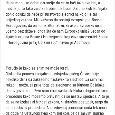
da ne mogu se dobiti garancije da će to baš tako sve biti, a
možda je to tako zaista i trebalo da bude. Zato je klub Bošnjaka
donio odluku da neće prisustvovati sjednici na kojoj je taj
prijedlog zakona. Mi uvažamo da postoji evropski put Bosne i
Hercegovine, da on nema alternativu, ali ako u Evropsku uniju
uđemo bez države, onda šta će nam Evropska unija? Jedan od
ključnih organa Bosne i Hercegovine koji čuva suverenitet Bosne
i Hercegovine je taj Ustavni sud”, naveo je Ademović.
Poručio je kako se s tim ne može igrati.
“Uslijedila ponovo inicijativa predsjedavajućeg Čovića prije
nekoliko dana da zakažemo nastavak te sjednice. Ja sam mu
rekao – može, ali prije toga da sjednemo sa Klubom Bošnjaka
da razgovaramo. Prvo smo imali sastanak Kluba i dogovorili smo
proceduru kako možemo prihvatiti da se nastavi sjednica. A to je
da se ne izglasa ni hitnost zakona, ni skraćeni postupak, nego da
ide u redovnu proceduru. A u redovnoj proceduri onda tek mora
da dođe na Ustavnopravnu komisiju koja će ga sasvim sigurno