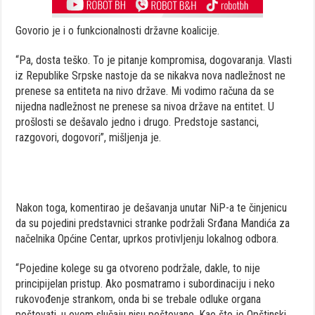
Govorio je i o funkcionalnosti državne koalicije.
“Pa, dosta teško. To je pitanje kompromisa, dogovaranja. Vlasti
iz Republike Srpske nastoje da se nikakva nova nadležnost ne
prenese sa entiteta na nivo države. Mi vodimo računa da se
nijedna nadležnost ne prenese sa nivoa države na entitet. U
prošlosti se dešavalo jedno i drugo. Predstoje sastanci,
razgovori, dogovori”, mišljenja je.
Nakon toga, komentirao je dešavanja unutar NiP-a te činjenicu
da su pojedini predstavnici stranke podržali Srđana Mandića za
načelnika Općine Centar, uprkos protivljenju lokalnog odbora.
“Pojedine kolege su ga otvoreno podržale, dakle, to nije
principijelan pristup. Ako posmatramo i subordinaciju i neko
rukovođenje strankom, onda bi se trebale odluke organa
poštovati, u ovom slučaju nisu poštovane. Kao što je Opštinski