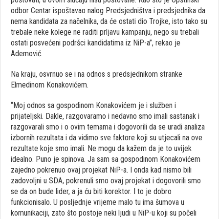
odbor Centar ispoštavao nalog Predsjedništva i predsjednika da
nema kandidata za načelnika, da će ostati dio Trojke, isto tako su
trebale neke kolege ne raditi prljavu kampanju, nego su trebali
ostati posvećeni podršci kandidatima iz NiP-a”, rekao je
Ademović.
Na kraju, osvrnuo se i na odnos s predsjednikom stranke
Elmedinom Konakovićem.
“Moj odnos sa gospodinom Konakovićem je i služben i
prijateljski. Dakle, razgovaramo i nedavno smo imali sastanak i
razgovarali smo i o ovim temama i dogovorili da se uradi analiza
izbornih rezultata i da vidimo sve faktore koji su utjecali na ove
rezultate koje smo imali. Ne mogu da kažem da je to uvijek
idealno. Puno je spinova. Ja sam sa gospodinom Konakovićem
zajedno pokrenuo ovaj projekat NiP-a. I onda kad nismo bili
zadovoljni u SDA, pokrenuli smo ovaj projekat i dogovorili smo
se da on bude lider, a ja ću biti korektor. I to je dobro
funkcionisalo. U posljednje vrijeme malo tu ima šumova u
komunikaciji, zato što postoje neki ljudi u NiP-u koji su počeli