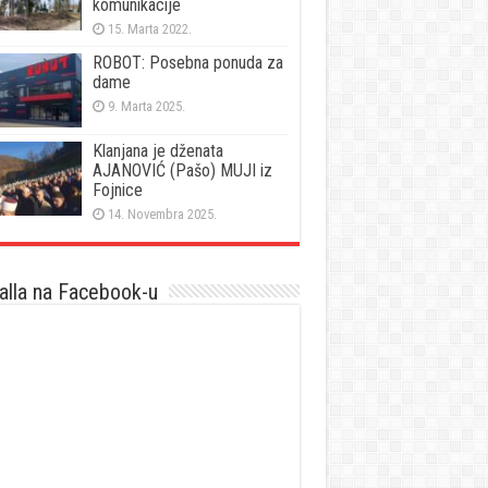
komunikacije
15. Marta 2022.
ROBOT: Posebna ponuda za
dame
9. Marta 2025.
Klanjana je dženata
AJANOVIĆ (Pašo) MUJI iz
Fojnice
14. Novembra 2025.
lla na Facebook-u