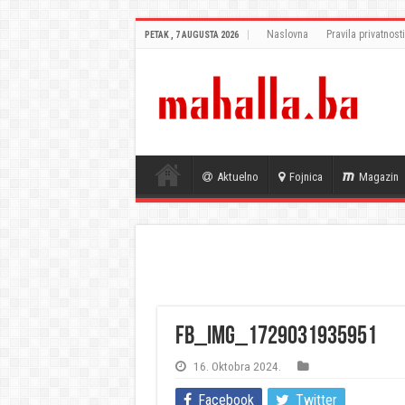
Naslovna
Pravila privatnosti
PETAK , 7 AUGUSTA 2026
Aktuelno
Fojnica
Magazin
FB_IMG_1729031935951
16. Oktobra 2024.
Facebook
Twitter