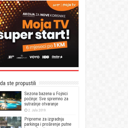
a ste propustili
Sezona bazena u Fojnici
počinje: Sve spremno za
sutrašnje otvaranje
2. Jula 2019.
Pripreme za izgradnju
parkinga i proširenje putne