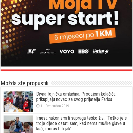
Možda ste propustili
Divna fojnička omladina: Prodajom kolačića
prikupljaju novac za svog prijatelja Farisa
11. Decembra 2019.
Irnesa nakon smrti supruga teško živi: ‘Teško je s
troje djece ostati sam, kad nema muške glave u
kući, moraš biti jak’