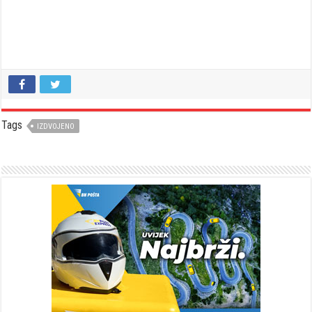
Tags
IZDVOJENO