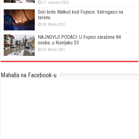
27. Januara 2025.
Gori brdo Malkoč kod Fojnice: Vatrogasci na
terenu
28. Marta 2022.
NAJNOVIJI PODACI: U Fojnici zaražene 84
osobe, u Kiseljaku 53
24. Marta 2021.
Mahalla na Facebook-u