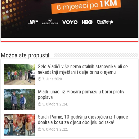
Možda ste propustili
Selo Vladići više nema stalnih stanovnika, ali se
nekadašnji mještani i dalje brinu o njemu
7. Juna 2020.
Mladi junaci iz Pločara pomažu u borbi protiv
poplava
5. Oktobra 2024.
Sarah Pamić, 10-godišnja djevojčica iz Fojnice
donirala kosu za djecu oboljelu od raka!
9. Oktobra 2022.