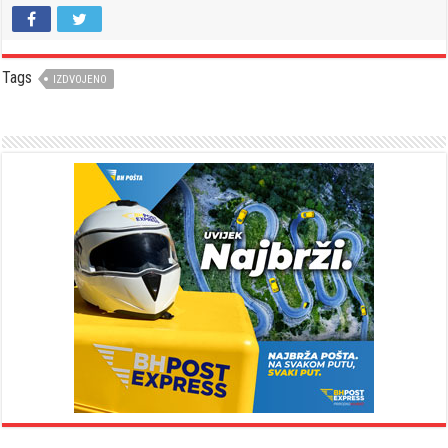
Tags
IZDVOJENO