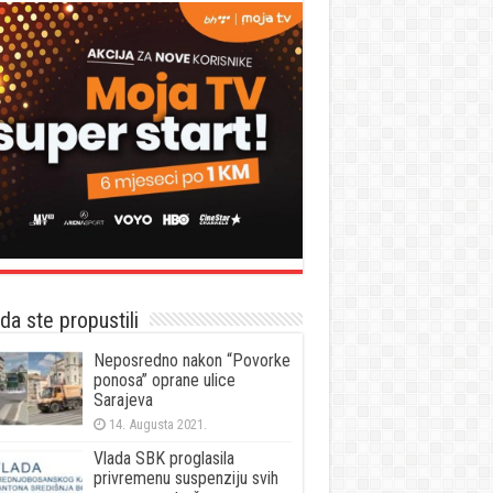
a ste propustili
Neposredno nakon “Povorke
ponosa” oprane ulice
Sarajeva
14. Augusta 2021.
Vlada SBK proglasila
privremenu suspenziju svih