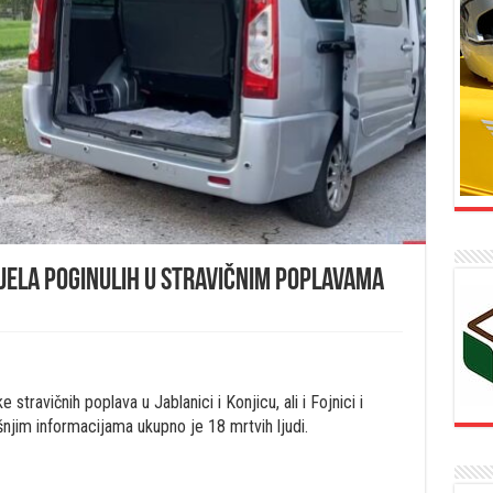
ijela poginulih u stravičnim poplavama
stravičnih poplava u Jablanici i Konjicu, ali i Fojnici i
šnjim informacijama ukupno je 18 mrtvih ljudi.