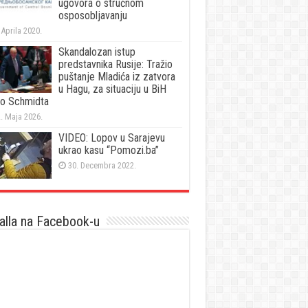
ugovora o stručnom
osposobljavanju
 Aprila 2020.
Skandalozan istup
predstavnika Rusije: Tražio
puštanje Mladića iz zatvora
u Hagu, za situaciju u BiH
vio Schmidta
. Maja 2026.
VIDEO: Lopov u Sarajevu
ukrao kasu “Pomozi.ba”
30. Decembra 2022.
lla na Facebook-u