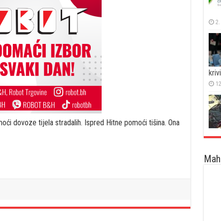
2.
kri
12
moći dovoze tijela stradalih. Ispred Hitne pomoći tišina. Ona
Maha