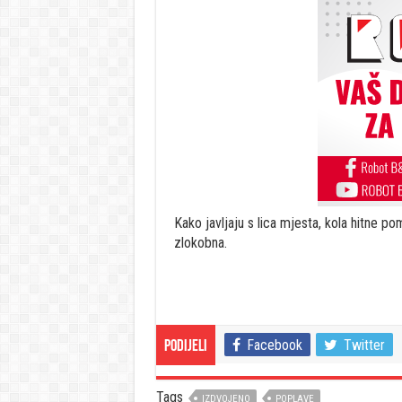
Kako javljaju s lica mjesta, kola hitne po
zlokobna.
Facebook
Twitter
Podijeli
Tags
IZDVOJENO
POPLAVE