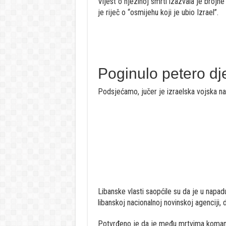
Vijest o njezinoj smrti izazvala je brojn
je riječ o “osmijehu koji je ubio Izrael”.
Poginulo petero dj
Podsjećamo, jučer je izraelska vojska na
Libanske vlasti saopćile su da je u napad
libanskoj nacionalnoj novinskoj agenciji, 
Potvrđeno je da je među mrtvima komanda