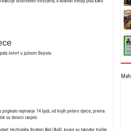
e reakcije društvenim mrežama, a libanski mediji pišu kako
ece
pala četvrt u južnom Bejrutu.
Maha
u poginulo najmanje 14 ljudi, od kojih petero djece, prema
dok su deseci ranjeni.
nt Hezbolaha Ibrahim Akil (Aqil), kojeg su također tražile