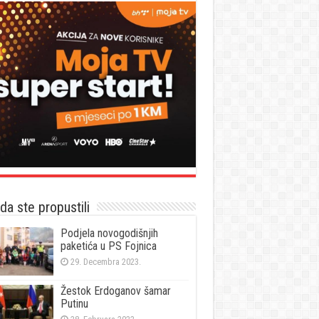
a ste propustili
Podjela novogodišnjih
paketića u PS Fojnica
29. Decembra 2023.
Žestok Erdoganov šamar
Putinu