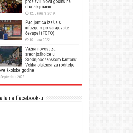
proslavili Novu godinu na
drugačiji način
12. Januara 2019.
Pacijentica izašla s
infuzijom po sarajevske
ćevape! (FOTO)
10. Juna 2022.
Važna novost za
srednjoškolce u
Srednjobosanskom kantonu:
Velika olakšica za roditelje
ove školske godine
 Septembra 2022.
lla na Facebook-u