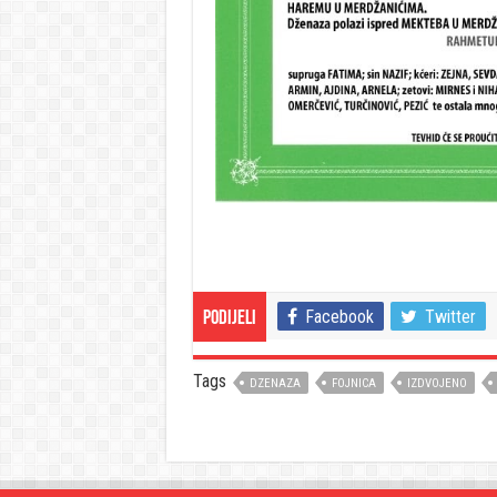
Facebook
Twitter
Podijeli
Tags
DZENAZA
FOJNICA
IZDVOJENO