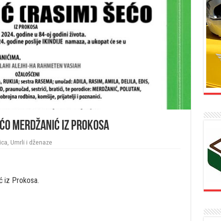
Šećo Merdžanić iz Prokosa
ica
,
Umrli i dženaze
ć iz Prokosa.