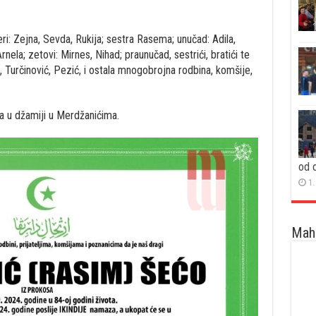
eri: Zejna, Sevda, Rukija; sestra Rasema; unučad: Adila,
Arnela; zetovi: Mirnes, Nihad; praunučad, sestrići, bratići te
 Turčinović, Pezić, i ostala mnogobrojna rodbina, komšije,
za u džamiji u Merdžanićima.
od 
1.
Maha