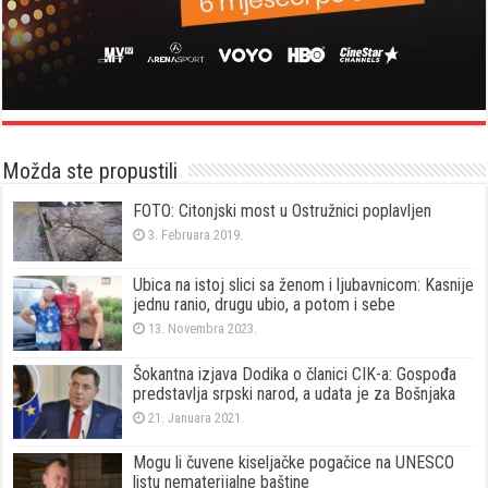
Možda ste propustili
FOTO: Citonjski most u Ostružnici poplavljen
3. Februara 2019.
Ubica na istoj slici sa ženom i ljubavnicom: Kasnije
jednu ranio, drugu ubio, a potom i sebe
13. Novembra 2023.
Šokantna izjava Dodika o članici CIK-a: Gospođa
predstavlja srpski narod, a udata je za Bošnjaka
21. Januara 2021.
Mogu li čuvene kiseljačke pogačice na UNESCO
listu nematerijalne baštine