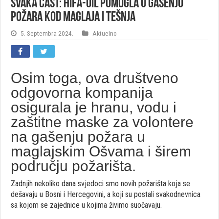
Svaka čast: Hifa-Oil pomogla u gašenju
požara kod Maglaja i Tešnja
5. Septembra 2024.
Aktuelno
Osim toga, ova društveno
odgovorna kompanija
osigurala je hranu, vodu i
zaštitne maske za volontere
na gašenju požara u
maglajskim Ošvama i širem
području požarišta.
Zadnjih nekoliko dana svjedoci smo novih požarišta koja se
dešavaju u Bosni i Hercegovini, a koji su postali svakodnevnica
sa kojom se zajednice u kojima živimo suočavaju.