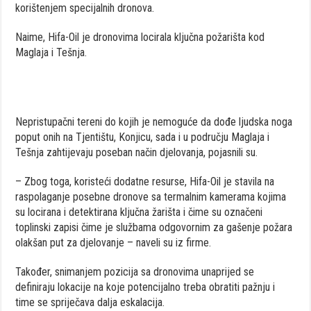
korištenjem specijalnih dronova.
Naime, Hifa-Oil je dronovima locirala ključna požarišta kod
Maglaja i Tešnja.
Nepristupačni tereni do kojih je nemoguće da dođe ljudska noga
poput onih na Tjentištu, Konjicu, sada i u području Maglaja i
Tešnja zahtijevaju poseban način djelovanja, pojasnili su.
– Zbog toga, koristeći dodatne resurse, Hifa-Oil je stavila na
raspolaganje posebne dronove sa termalnim kamerama kojima
su locirana i detektirana ključna žarišta i čime su označeni
toplinski zapisi čime je službama odgovornim za gašenje požara
olakšan put za djelovanje – naveli su iz firme.
Također, snimanjem pozicija sa dronovima unaprijed se
definiraju lokacije na koje potencijalno treba obratiti pažnju i
time se spriječava dalja eskalacija.