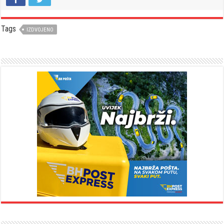
Tags
IZDVOJENO