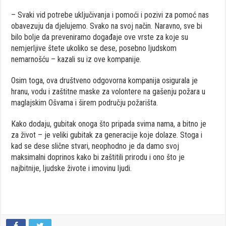
– Svaki vid potrebe uključivanja i pomoći i pozivi za pomoć nas
obavezuju da djelujemo. Svako na svoj način. Naravno, sve bi
bilo bolje da preveniramo događaje ove vrste za koje su
nemjerljive štete ukoliko se dese, posebno ljudskom
nemarnošću – kazali su iz ove kompanije.
Osim toga, ova društveno odgovorna kompanija osigurala je
hranu, vodu i zaštitne maske za volontere na gašenju požara u
maglajskim Ošvama i širem području požarišta.
Kako dodaju, gubitak onoga što pripada svima nama, a bitno je
za život – je veliki gubitak za generacije koje dolaze. Stoga i
kad se dese slične stvari, neophodno je da damo svoj
maksimalni doprinos kako bi zaštitili prirodu i ono što je
najbitnije, ljudske živote i imovinu ljudi.