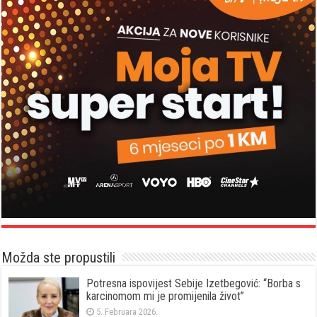
Možda ste propustili
Potresna ispovijest Sebije Izetbegović: “Borba s
karcinomom mi je promijenila život”
5. Februara 2026.