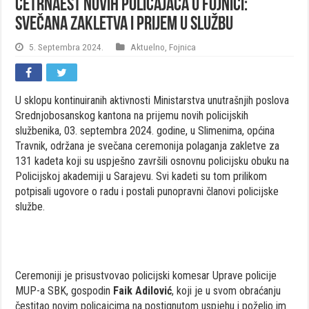
Četrnaest novih policajaca u Fojnici:
Svečana zakletva i prijem u službu
5. Septembra 2024.
Aktuelno
,
Fojnica
U sklopu kontinuiranih aktivnosti Ministarstva unutrašnjih poslova
Srednjobosanskog kantona na prijemu novih policijskih
službenika, 03. septembra 2024. godine, u Slimenima, općina
Travnik, održana je svečana ceremonija polaganja zakletve za
131 kadeta koji su uspješno završili osnovnu policijsku obuku na
Policijskoj akademiji u Sarajevu. Svi kadeti su tom prilikom
potpisali ugovore o radu i postali punopravni članovi policijske
službe.
Ceremoniji je prisustvovao policijski komesar Uprave policije
MUP-a SBK, gospodin
Faik Adilović
, koji je u svom obraćanju
čestitao novim policajcima na postignutom uspjehu i poželio im