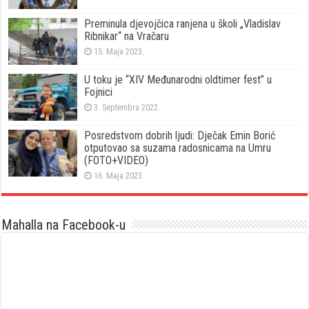
Preminula djevojčica ranjena u školi „Vladislav
Ribnikar“ na Vračaru
15. Maja 2023.
U toku je “XIV Međunarodni oldtimer fest” u
Fojnici
3. Septembra 2022.
Posredstvom dobrih ljudi: Dječak Emin Borić
otputovao sa suzama radosnicama na Umru
(FOTO+VIDEO)
16. Maja 2023.
Mahalla na Facebook-u