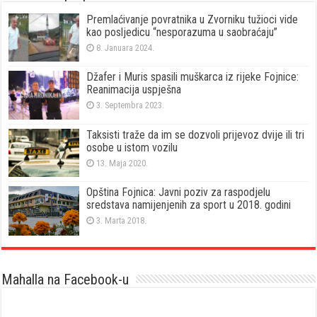
Premlaćivanje povratnika u Zvorniku tužioci vide
kao posljedicu “nesporazuma u saobraćaju”
8. Januara 2024.
Džafer i Muris spasili muškarca iz rijeke Fojnice:
Reanimacija uspješna
3. Septembra 2023.
Taksisti traže da im se dozvoli prijevoz dvije ili tri
osobe u istom vozilu
13. Maja 2020.
Opština Fojnica: Javni poziv za raspodjelu
sredstava namijenjenih za sport u 2018. godini
3. Marta 2018.
Mahalla na Facebook-u