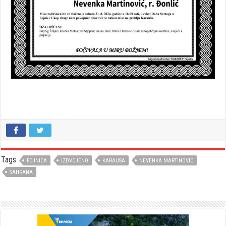
Tags
FOJNICA
IZDVOJENO
KARAUSA
NEVENKA MARTINOVIC
SAHRANA