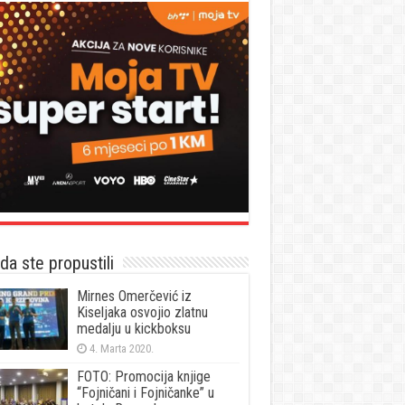
a ste propustili
Mirnes Omerčević iz
Kiseljaka osvojio zlatnu
medalju u kickboksu
4. Marta 2020.
FOTO: Promocija knjige
“Fojničani i Fojničanke” u