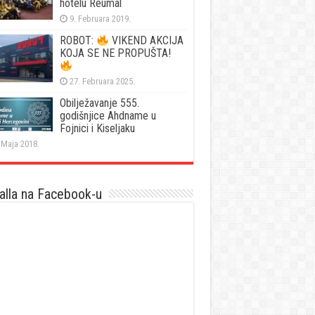
hotelu Reumal
9. Februara 2019.
ROBOT:
VIKEND AKCIJA
KOJA SE NE PROPUŠTA!
27. Februara 2025.
Obilježavanje 555.
godišnjice Ahdname u
Fojnici i Kiseljaku
 Maja 2018.
lla na Facebook-u