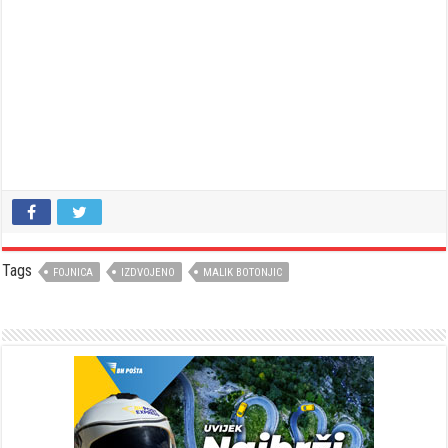
Tags
FOJNICA
IZDVOJENO
MALIK BOTONJIC