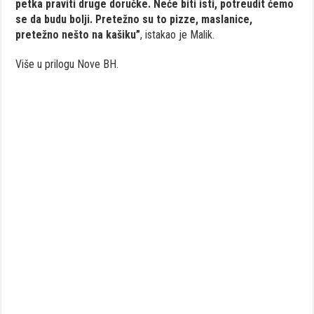
petka praviti druge doručke. Neće biti isti, potreudit ćemo
se da budu bolji. Pretežno su to pizze, maslanice,
pretežno nešto na kašiku”
, istakao je Malik.
Više u prilogu Nove BH.