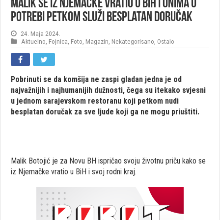
Malik se iz Njemačke vratio u BiH i onima u
potrebi petkom služi besplatan doručak
24. Maja 2024.
Aktuelno
,
Fojnica
,
Foto
,
Magazin
,
Nekategorisano
,
Ostalo
Pobrinuti se da komšija ne zaspi gladan jedna je od
najvažnijih i najhumanijih dužnosti, čega su itekako svjesni
u jednom sarajevskom restoranu koji petkom nudi
besplatan doručak za sve ljude koji ga ne mogu priuštiti.
Malik Botojić je za Novu BH ispričao svoju životnu priču kako se
iz Njemačke vratio u BiH i svoj rodni kraj.