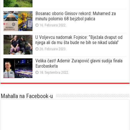
Bosanac oborio Ginisov rekord: Muhamed za
minutu polomio 68 bejzbol palica
16. Februara 2022.
U Voljevcu nadomak Fojnice: “Bježala dvaput od
njega ali da mu šta bude ne bih se nikad udala”
26. Februara 2023.
Velika čast! Ademir Zurapović glavni sudija finala
Eurobasketa
18. Septembra 2022.
Mahalla na Facebook-u