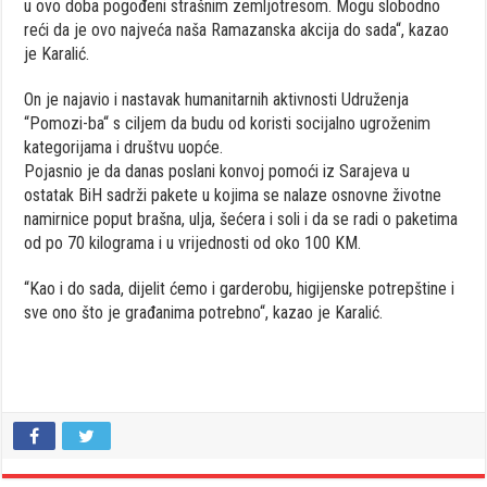
u ovo doba pogođeni strašnim zemljotresom. Mogu slobodno
reći da je ovo najveća naša Ramazanska akcija do sada“, kazao
je Karalić.
On je najavio i nastavak humanitarnih aktivnosti Udruženja
“Pomozi-ba“ s ciljem da budu od koristi socijalno ugroženim
kategorijama i društvu uopće.
Pojasnio je da danas poslani konvoj pomoći iz Sarajeva u
ostatak BiH sadrži pakete u kojima se nalaze osnovne životne
namirnice poput brašna, ulja, šećera i soli i da se radi o paketima
od po 70 kilograma i u vrijednosti od oko 100 KM.
“Kao i do sada, dijelit ćemo i garderobu, higijenske potrepštine i
sve ono što je građanima potrebno“, kazao je Karalić.