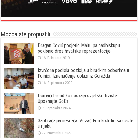
Možda ste propustili
Dragan Čović posjetio Maltu pa nadbiskupu
poklonio dres hrvatske reprezentacije
16. Februara 2019.
Izvršena podjela pozicija u biračkim odborima u
Fojnici: Iznenađenje dolazi iz Goražda
16. Septembra 2020.
Domaći brend koji osvaja svjetsko tržište:
Upoznajte GoEs
7. Septembra 2024.
Saobraćajna nesreća: Vozač Forda sletio sa ceste
u rijeku
22. Novembra 2023.