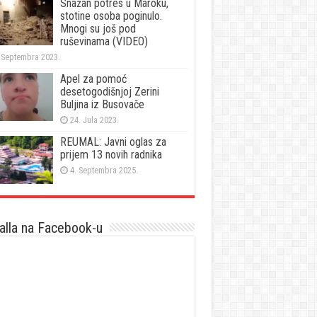
Snažan potres u Maroku,
stotine osoba poginulo.
Mnogi su još pod
ruševinama (VIDEO)
 Septembra 2023.
Apel za pomoć
desetogodišnjoj Zerini
Buljina iz Busovače
24. Jula 2023.
REUMAL: Javni oglas za
prijem 13 novih radnika
4. Septembra 2025.
lla na Facebook-u