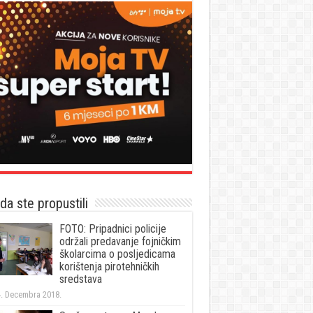
a ste propustili
FOTO: Pripadnici policije
održali predavanje fojničkim
školarcima o posljedicama
korištenja pirotehničkih
sredstava
. Decembra 2018.