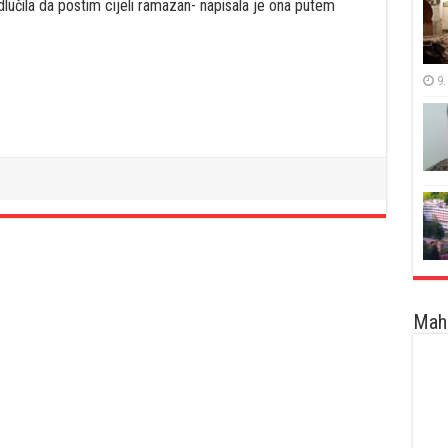
lučila da postim cijeli ramazan- napisala je ona putem
9.
Maha