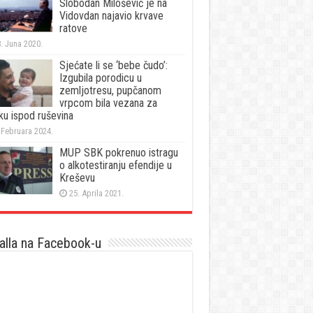
Slobodan Milošević je na
Vidovdan najavio krvave
ratove
. Juna 2020.
Sjećate li se ‘bebe čudo’:
Izgubila porodicu u
zemljotresu, pupčanom
vrpcom bila vezana za
ku ispod ruševina
 Februara 2024.
MUP SBK pokrenuo istragu
o alkotestiranju efendije u
Kreševu
25. Aprila 2021.
lla na Facebook-u