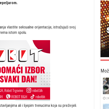
pepeljarom.
ja vlastite seksualne orijentacije, istražujući svoj
 prema istom spolu.
Možd
24
avljanjima ali i lijepim trenucima koja su preživjeli.