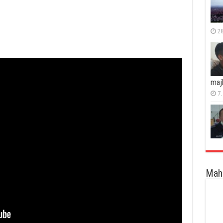
28
maj
7.
Maha