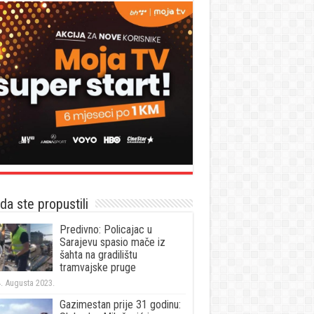
a ste propustili
Predivno: Policajac u
Sarajevu spasio mače iz
šahta na gradilištu
tramvajske pruge
. Augusta 2023.
Gazimestan prije 31 godinu: