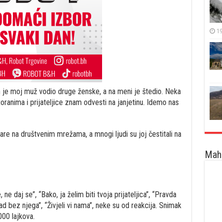
19
 je moj muž vodio druge ženske, a na meni je štedio. Neka
oranima i prijateljice znam odvesti na janjetinu. Idemo nas
re na društvenim mrežama, a mnogi ljudi su joj čestitali na
Maha
 ne daj se”, “Bako, ja želim biti tvoja prijateljica”, “Pravda
ad bez njega”, “Živjeli vi nama”, neke su od reakcija. Snimak
000 lajkova.