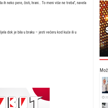
da ih neko pere, čisti, hrani… To meni više ne treba”, navela
ljela dok je bila u braku – jesti večeru kod kuće ili u
Možd
20