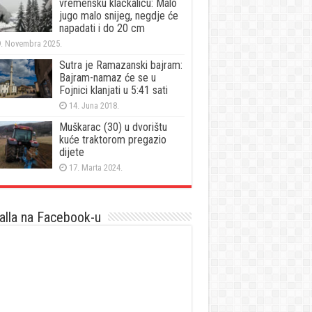
vremensku klackalicu: Malo
jugo malo snijeg, negdje će
napadati i do 20 cm
. Novembra 2025.
Sutra je Ramazanski bajram:
Bajram-namaz će se u
Fojnici klanjati u 5:41 sati
14. Juna 2018.
Muškarac (30) u dvorištu
kuće traktorom pregazio
dijete
17. Marta 2024.
lla na Facebook-u