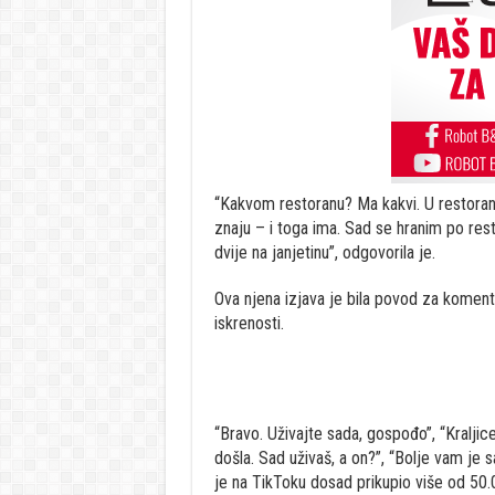
“Kakvom restoranu? Ma kakvi. U restoran
znaju – i toga ima. Sad se hranim po rest
dvije na janjetinu”, odgovorila je.
Ova njena izjava je bila povod za komenta
iskrenosti.
“Bravo. Uživajte sada, gospođo”, “Kraljice,
došla. Sad uživaš, a on?”, “Bolje vam je s
je na TikToku dosad prikupio više od 50.