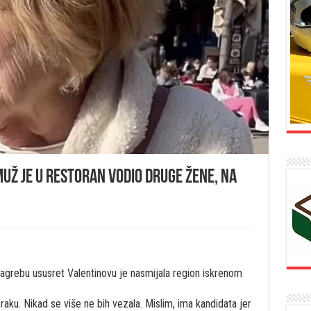
už je u restoran vodio druge žene, na
agrebu ususret Valentinovu je nasmijala region iskrenom
aku. Nikad se više ne bih vezala. Mislim, ima kandidata jer