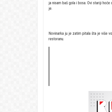
ja nisam baš gola i bosa. Ovi stariji hoće 
je.
Novinarka ju je zatim pitala šta je više vo
restoranu.