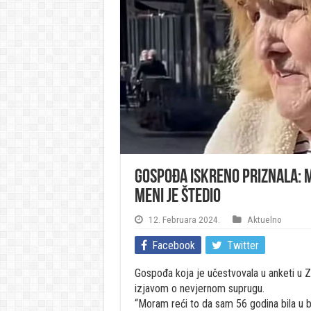
Gospođa iskreno priznala: M
meni je štedio
12. Februara 2024.
Aktuelno
Facebook
Twitter
Gospođa koja je učestvovala u anketi u Z
izjavom o nevjernom suprugu.
“Moram reći to da sam 56 godina bila u br