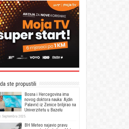
a ste propustili
Bosna i Hercegovina ima
novog doktora nauka: Ajdin
Palavrić iz Zenice briljirao na
Univerzitetu u Bazelu
. Septembra 2025.
BH Meteo najavio pravu