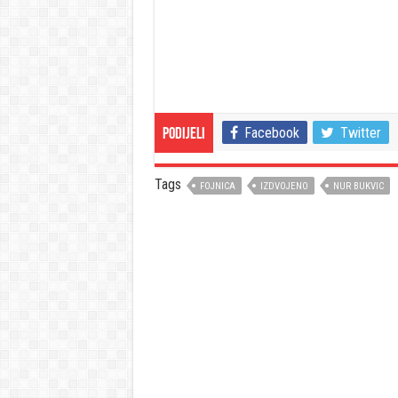
Facebook
Twitter
Podijeli
Tags
FOJNICA
IZDVOJENO
NUR BUKVIC