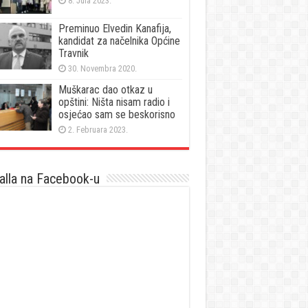
8. Jula 2023.
Preminuo Elvedin Kanafija,
kandidat za načelnika Općine
Travnik
30. Novembra 2020.
Muškarac dao otkaz u
opštini: Ništa nisam radio i
osjećao sam se beskorisno
2. Februara 2023.
lla na Facebook-u