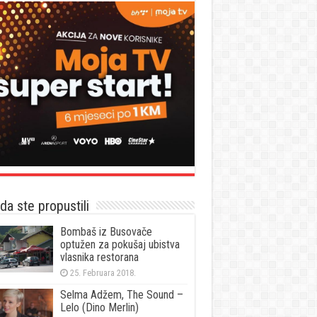
a ste propustili
Bombaš iz Busovače
optužen za pokušaj ubistva
vlasnika restorana
25. Februara 2018.
Selma Adžem, The Sound –
Lelo (Dino Merlin)