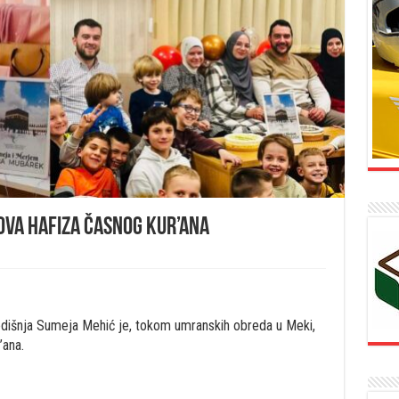
ova hafiza Časnog Kur’ana
godišnja Sumeja Mehić je, tokom umranskih obreda u Meki,
’ana.