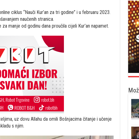
nline ciklus “Nauči Kur’an za tri godine” i u februaru 2023.
ušavanjem naučenih stranica.
 za manje od godinu dana proučila cijeli Kur’an napamet.
Možd
ljima, uz dovu Allahu da omili Bošnjacima čitanje i učenje
kladu s njim.