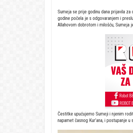
Sumeja se prije godinu dana prijavila za o
godine počela je s odgovaranjem i presl
Allahovom dobrotom i milošću, Sumeja je
Čestitke upućujemo Sumeji i njenim rodite
napamet časnog Kur’ana, i postupanje u s