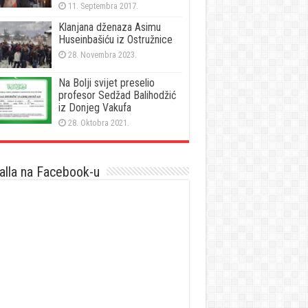
11. Septembra 2017.
Klanjana dženaza Asimu
Huseinbašiću iz Ostružnice
28. Novembra 2023.
Na Bolji svijet preselio
profesor Sedžad Balihodžić
iz Donjeg Vakufa
28. Oktobra 2021.
lla na Facebook-u