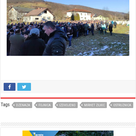
Tags
DZENAZA
FOJNICA
IZDVOJENO
MIRHET ZILKIC
OSTRUZNICA