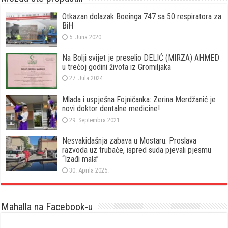
Otkazan dolazak Boeinga 747 sa 50 respiratora za
BiH
5. Juna 2020.
Na Bolji svijet je preselio DELIĆ (MIRZA) AHMED
u trećoj godini života iz Gromiljaka
27. Jula 2024.
Mlada i uspješna Fojničanka: Zerina Merdžanić je
novi doktor dentalne medicine!
29. Septembra 2021.
Nesvakidašnja zabava u Mostaru: Proslava
razvoda uz trubače, ispred suda pjevali pjesmu
“Izađi mala”
30. Aprila 2025.
Mahalla na Facebook-u