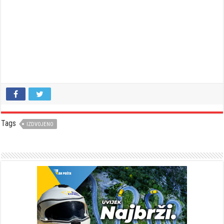
Tags
IZDVOJENO