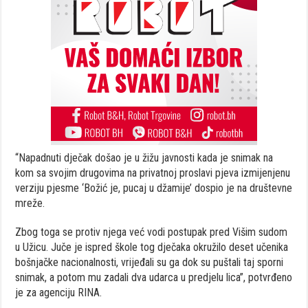
“Napadnuti dječak došao je u žižu javnosti kada je snimak na
kom sa svojim drugovima na privatnoj proslavi pjeva izmijenjenu
verziju pjesme ‘Božić je, pucaj u džamije’ dospio je na društevne
mreže.
Zbog toga se protiv njega već vodi postupak pred Višim sudom
u Užicu. Juče je ispred škole tog dječaka okružilo deset učenika
bošnjačke nacionalnosti, vrijeđali su ga dok su puštali taj sporni
snimak, a potom mu zadali dva udarca u predjelu lica”, potvrđeno
je za agenciju RINA.