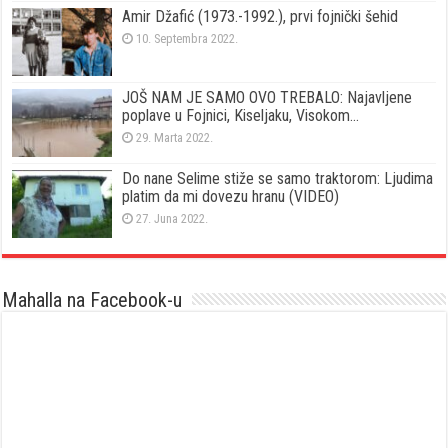
Amir Džafić (1973.-1992.), prvi fojnički šehid
10. Septembra 2022.
JOŠ NAM JE SAMO OVO TREBALO: Najavljene
poplave u Fojnici, Kiseljaku, Visokom…
29. Marta 2022.
Do nane Selime stiže se samo traktorom: Ljudima
platim da mi dovezu hranu (VIDEO)
27. Juna 2022.
Mahalla na Facebook-u