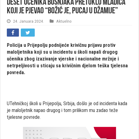
Deset učenika Bošnjaka pretuklo mladića
koji je pjevao “Božić je, pucaj u džamije”
24. Januara 2024.
Aktuelno
Policija u Prijepolju podnijeće krivičnu prijavu protiv
maloljetnika koji su u incidentu u školi napali drugog
učenika zbog izazivanje vjerske i nacionalne mržnje i
netrpeljivosti u sticaju sa krivičnim djelom teška tjelesna
povreda.
UTehničkoj školi u Prijepolju, Srbija, došlo je od incidenta kada
je maloljetnik napao drugog i tom prilikom mu zadao teže
tjelesne povrede.