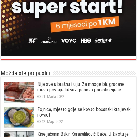
Možda ste propustili
Nije sve u brašnu i ulju: Za mnoge bh. građane
meso postaje luksuz, ponovo porasle cijene
21. Marta 2022.
Fojnica, mjesto gdje se kovao bosanski kraljevski
novac!
12. Maja 2022.
Kiseljačanin Bakir Karasalihović Bake: U životu je