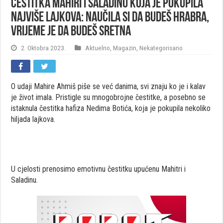
Čestitka Mahiri i Saladinu koja je pokupila
najviše lajkova: Naučila si da budeš hrabra,
vrijeme je da budeš sretna
2. Oktobra 2023.
Aktuelno
,
Magazin
,
Nekategorisano
O udaji Mahire Ahmiš piše se već danima, svi znaju ko je i kalav
je život imala. Pristigle su mnogobrojne čestitke, a posebno se
istaknula čestitka hafiza Nedima Botića, koja je pokupila nekoliko
hiljada lajkova.
U cjelosti prenosimo emotivnu čestitku upućenu Mahitri i
Saladinu.