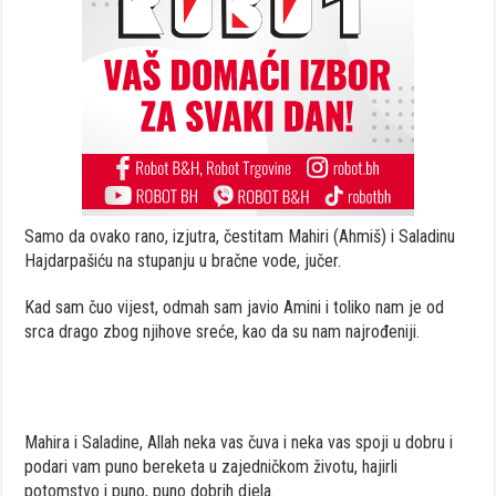
Samo da ovako rano, izjutra, čestitam Mahiri (Ahmiš) i Saladinu
Hajdarpašiću na stupanju u bračne vode, jučer.
Kad sam čuo vijest, odmah sam javio Amini i toliko nam je od
srca drago zbog njihove sreće, kao da su nam najrođeniji.
Mahira i Saladine, Allah neka vas čuva i neka vas spoji u dobru i
podari vam puno bereketa u zajedničkom životu, hajirli
potomstvo i puno, puno dobrih djela.