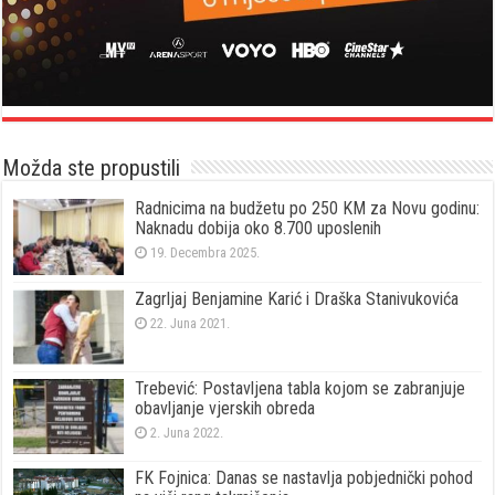
Možda ste propustili
Radnicima na budžetu po 250 KM za Novu godinu:
Naknadu dobija oko 8.700 uposlenih
19. Decembra 2025.
Zagrljaj Benjamine Karić i Draška Stanivukovića
22. Juna 2021.
Trebević: Postavljena tabla kojom se zabranjuje
obavljanje vjerskih obreda
2. Juna 2022.
FK Fojnica: Danas se nastavlja pobjednički pohod