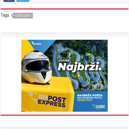
Tags
IZDVOJENO