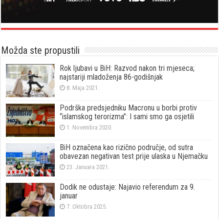
Možda ste propustili
Rok ljubavi u BiH: Razvod nakon tri mjeseca;
najstariji mladoženja 86-godišnjak
8. Maja 2021.
Podrška predsjedniku Macronu u borbi protiv
“islamskog terorizma”: I sami smo ga osjetili
1. Novembra 2020.
BiH označena kao rizično područje, od sutra
obavezan negativan test prije ulaska u Njemačku
23. Januara 2021.
Dodik ne odustaje: Najavio referendum za 9.
januar
7. Oktobra 2025.