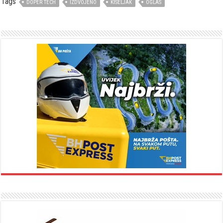
Tags
DOPER TECH
IZDVOJENO
KISELJAK
OGLAS