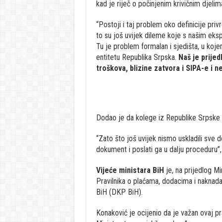
kad je riječ o počinjenim krivičnim djelim
“Postoji i taj problem oko definicije priv
to su još uvijek dileme koje s našim ek
Tu je problem formalan i sjedišta, u koje
entitetu Republika Srpska.
Naš je prijed
troškova, blizine zatvora i SIPA-e i ne
Dodao je da kolege iz Republike Srpske 
“Zato što još uvijek nismo uskladili sve de
dokument i poslati ga u dalju proceduru”,
Vijeće ministara BiH
je, na prijedlog Mi
Pravilnika o plaćama, dodacima i naknad
BiH (DKP BiH).
Konaković je ocijenio da je važan ovaj pr