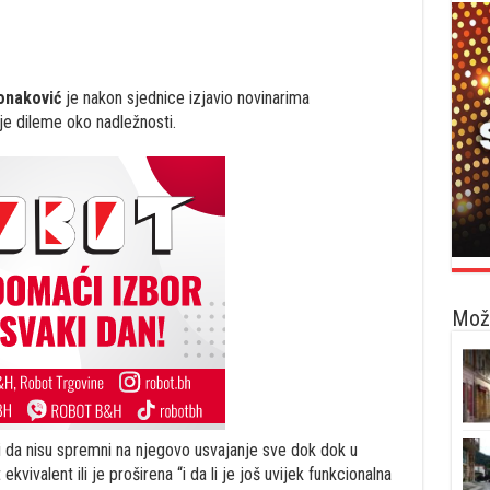
onaković
je nakon sjednice izjavio novinarima
je dileme oko nadležnosti.
Možd
 da nisu spremni na njegovo usvajanje sve dok dok u
 ekvivalent ili je proširena “i da li je još uvijek funkcionalna