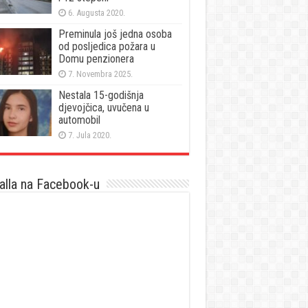
6. Augusta 2020.
Preminula još jedna osoba
od posljedica požara u
Domu penzionera
7. Novembra 2025.
Nestala 15-godišnja
djevojčica, uvučena u
automobil
7. Jula 2020.
lla na Facebook-u