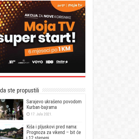
a ste propustili
Sarajevo ukrašeno povodom
Kurban-bajrama
17. Jula 2021.
Kiša i pljuskovi pred nama:
Prognoza za vikend – bit će
i 12 stepeni