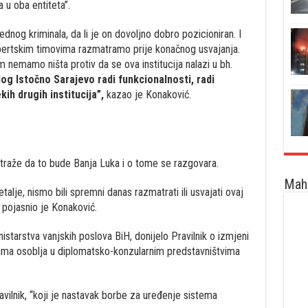
a u oba entiteta”.
rednog kriminala, da li je on dovoljno dobro pozicioniran. I
spertskim timovima razmatramo prije konačnog usvajanja.
m nemamo ništa protiv da se ova institucija nalazi u bh.
log Istočno Sarajevo radi funkcionalnosti, radi
kih drugih institucija”,
kazao je Konaković.
traže da to bude Banja Luka i o tome se razgovara.
Maha
talje, nismo bili spremni danas razmatrati ili usvajati ovaj
 pojasnio je Konaković.
nistarstva vanjskih poslova BiH, donijelo Pravilnik o izmjeni
ama osoblja u diplomatsko-konzularnim predstavništvima
avilnik, “koji je nastavak borbe za uređenje sistema