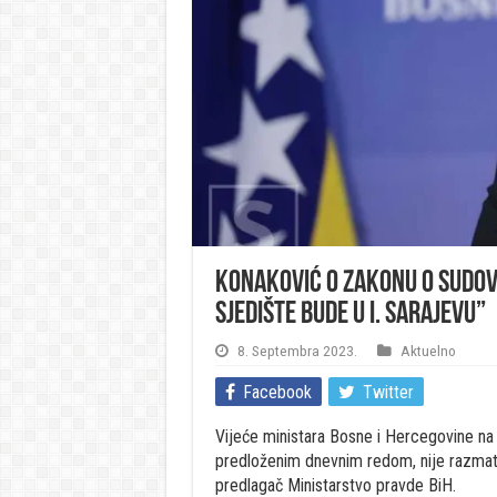
Konaković o zakonu o sudov
sjedište bude u I. Sarajevu”
8. Septembra 2023.
Aktuelno
Facebook
Twitter
Vijeće ministara Bosne i Hercegovine na 
predloženim dnevnim redom, nije razmatr
predlagač Ministarstvo pravde BiH.