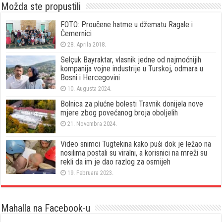
Možda ste propustili
FOTO: Proučene hatme u džematu Ragale i
Čemernici
28. Aprila 2018.
Selçuk Bayraktar, vlasnik jedne od najmoćnijih
kompanija vojne industrije u Turskoj, odmara u
Bosni i Hercegovini
10. Augusta 2024.
Bolnica za plućne bolesti Travnik donijela nove
mjere zbog povećanog broja oboljelih
21. Novembra 2024.
Video snimci Tugtekina kako puši dok je ležao na
nosilima postali su viralni, a korisnici na mreži su
rekli da im je dao razlog za osmijeh
19. Februara 2023.
Mahalla na Facebook-u