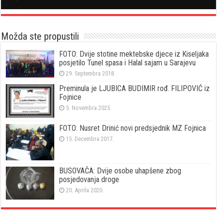
Možda ste propustili
FOTO: Dvije stotine mektebske djece iz Kiseljaka
posjetilo Tunel spasa i Halal sajam u Sarajevu
29. Septembra 2018.
Preminula je LJUBICA BUDIMIR rođ. FILIPOVIĆ iz
Fojnice
5. Novembra 2025.
FOTO: Nusret Drinić novi predsjednik MZ Fojnica
15. Decembra 2017.
BUSOVAČA: Dvije osobe uhapšene zbog
posjedovanja droge
20. Aprila 2020.