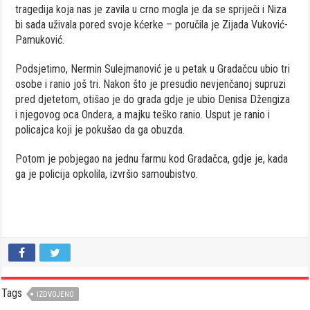
tragedija koja nas je zavila u crno mogla je da se spriječi i Niza
bi sada uživala pored svoje kćerke – poručila je Zijada Vuković-
Pamuković.
Podsjetimo, Nermin Sulejmanović je u petak u Gradačcu ubio tri
osobe i ranio još tri. Nakon što je presudio nevjenčanoj supruzi
pred djetetom, otišao je do grada gdje je ubio Denisa Džengiza
i njegovog oca Ondera, a majku teško ranio. Usput je ranio i
policajca koji je pokušao da ga obuzda.
Potom je pobjegao na jednu farmu kod Gradačca, gdje je, kada
ga je policija opkolila, izvršio samoubistvo.
Tags
IZDVOJENO