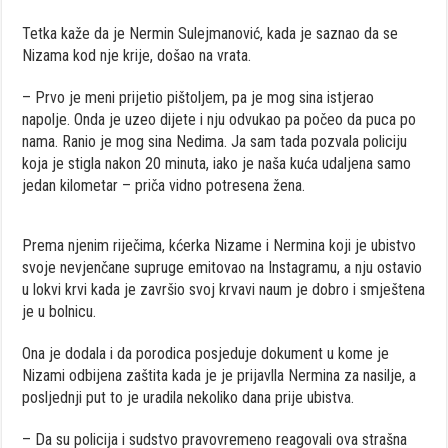
Tetka kaže da je Nermin Sulejmanović, kada je saznao da se
Nizama kod nje krije, došao na vrata.
– Prvo je meni prijetio pištoljem, pa je mog sina istjerao
napolje. Onda je uzeo dijete i nju odvukao pa počeo da puca po
nama. Ranio je mog sina Nedima. Ja sam tada pozvala policiju
koja je stigla nakon 20 minuta, iako je naša kuća udaljena samo
jedan kilometar – priča vidno potresena žena.
Prema njenim riječima, kćerka Nizame i Nermina koji je ubistvo
svoje nevjenčane supruge emitovao na Instagramu, a nju ostavio
u lokvi krvi kada je završio svoj krvavi naum je dobro i smještena
je u bolnicu.
Ona je dodala i da porodica posjeduje dokument u kome je
Nizami odbijena zaštita kada je je prijavlla Nermina za nasilje, a
posljednji put to je uradila nekoliko dana prije ubistva.
– Da su policija i sudstvo pravovremeno reagovali ova strašna