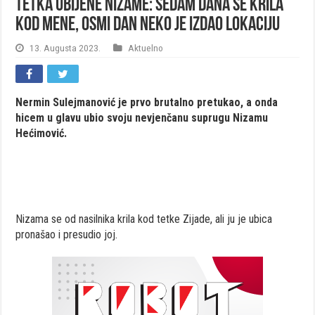
Tetka ubijene Nizame: Sedam dana se krila
kod mene, osmi dan neko je izdao lokaciju
13. Augusta 2023.
Aktuelno
Nermin Sulejmanović je prvo brutalno pretukao, a onda
hicem u glavu ubio svoju nevjenčanu suprugu Nizamu
Hećimović.
Nizama se od nasilnika krila kod tetke Zijade, ali ju je ubica
pronašao i presudio joj.