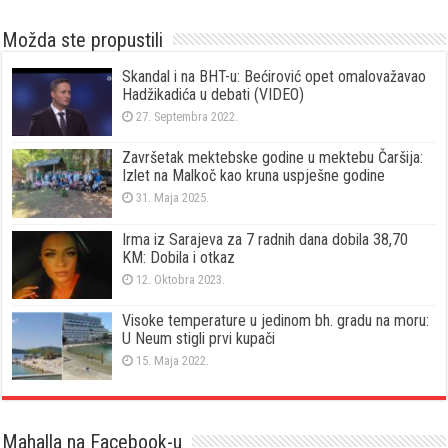
Možda ste propustili
Skandal i na BHT-u: Bećirović opet omalovažavao
Hadžikadića u debati (VIDEO)
27. Septembra 2022.
Završetak mektebske godine u mektebu Čaršija:
Izlet na Malkoč kao kruna uspješne godine
31. Maja 2025.
Irma iz Sarajeva za 7 radnih dana dobila 38,70
KM: Dobila i otkaz
12. Oktobra 2023.
Visoke temperature u jedinom bh. gradu na moru:
U Neum stigli prvi kupači
15. Maja 2022.
Mahalla na Facebook-u