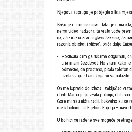
Njegova supruga je pobjegla s lica mjesta
Kako je on mene gurao, tako je i ona išla
nema video nadzora, ta vrata vode prema 
najviše me udarao u glavu šakama, šamar
razorila objekat i slično”, priča dalje Eni
Pokušala sam ga rukama odgurnuti, on j
a ja imam šezdeset. Ne znam kako je s
odmakne, da prestane, pitala telefon da
uzela svoje stvari, koje su se nalazile 
On me ispratio do izlaza i zaključao vrat
došli. Mama je pozvala policiju, dala sam
Gore mi nisu ništa radili, bukvalno su se 
me u bolnicu na Bijelom Brijegu – navodi 
U bolnici su rađene sve moguće pretrage