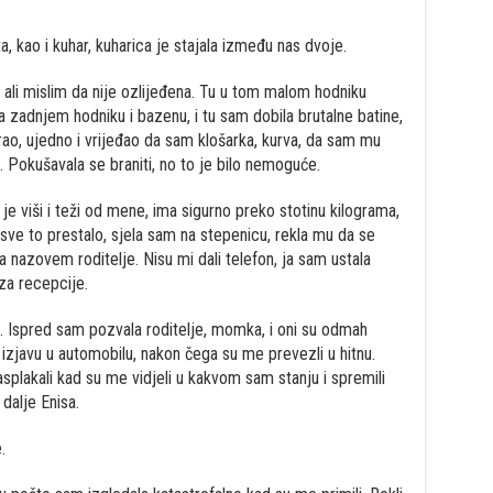
, kao i kuhar, kuharica je stajala između nas dvoje.
, ali mislim da nije ozlijeđena. Tu u tom malom hodniku
zadnjem hodniku i bazenu, i tu sam dobila brutalne batine,
ao, ujedno i vrijeđao da sam klošarka, kurva, da sam mu
sa. Pokušavala se braniti, no to je bilo nemoguće.
e viši i teži od mene, ima sigurno preko stotinu kilograma,
ve to prestalo, sjela sam na stepenicu, rekla mu da se
 nazovem roditelje. Nisu mi dali telefon, ja sam ustala
iza recepcije.
a. Ispred sam pozvala roditelje, momka, i oni su odmah
 izjavu u automobilu, nakon čega su me prevezli u hitnu.
rasplakali kad su me vidjeli u kakvom sam stanju i spremili
dalje Enisa.
.