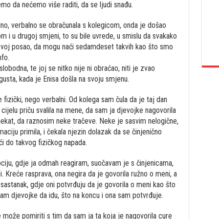
mo da nećemo više raditi, da se ljudi snađu.
falno, verbalno se obračunala s kolegicom, onda je došao
m i u drugoj smjeni, to su bile uvrede, u smislu da svakako
i svoj posao, da mogu naći sedamdeset takvih kao što smo
nfo.
lobodna, te joj se nitko nije ni obraćao, niti je zvao
gusta, kada je Enisa došla na svoju smjenu.
fizički, nego verbalni. Od kolega sam čula da je taj dan
 cijelu priču svalila na mene, da sam ja djevojke nagovorila
jekat, da raznosim neke tračeve. Neke je sasvim nelogične,
maciju primila, i čekala njezin dolazak da se činjenično
ći do takvog fizičkog napada.
ciju, gdje ja odmah reagiram, suočavam je s činjenicama,
. Kreće rasprava, ona negira da je govorila ružno o meni, a
 sastanak, gdje oni potvrđuju da je govorila o meni kao što
am djevojke da idu, što na koncu i ona sam potvrđuje.
 može pomiriti s tim da sam ja ta koja je nagovorila cure