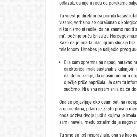
odlazak, da nije u redu da porukama šalje
Tu vijest je direktorica primila katastro
vlasnik, verbalno se obračunao s kolegico
ništa nismo ni radile, da ne znamo radit
mi”, počinje priču Enisa za Hercegovina.i
Kaže da je ona taj dan igrom slučaja bila s
telefonom. Urnebes je uslijedio prvog au
Bila sam spremna na napad, naravno ne 
direktorica imala sastanak s kuhinjom i
da idemo ranije, da unosim nemir u ob
dječije priče napričala. Ja sam tu infor
suočimo. Ni u snu nisam snila da će do
Ona se pojavljuje oko osam sati na recep
argumentima, pitam je zašto priča o meni
onda poziva dvoje ljudi s kojima je imala
sam i navela, među ostalim da ja nagovar
Tu smo se još raspravljale, ona se kao ne