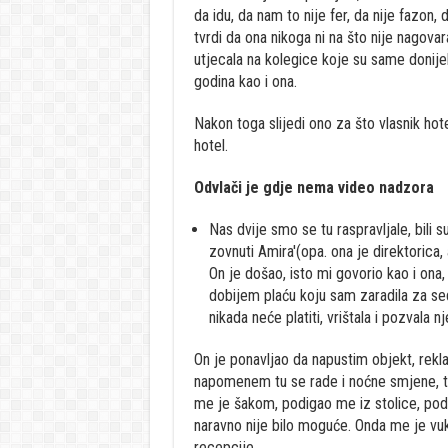
da idu, da nam to nije fer, da nije fazon, 
tvrdi da ona nikoga ni na što nije nagovar
utjecala na kolegice koje su same donije
godina kao i ona.
Nakon toga slijedi ono za što vlasnik ho
hotel.
Odvlači je gdje nema video nadzora
Nas dvije smo se tu raspravljale, bili su
zovnuti Amira'(opa. ona je direktorica,
On je došao, isto mi govorio kao i ona
dobijem plaću koju sam zaradila za sed
nikada neće platiti, vrištala i pozvala nj
On je ponavljao da napustim objekt, rekl
napomenem tu se rade i noćne smjene, to s
me je šakom, podigao me iz stolice, pode
naravno nije bilo moguće. Onda me je vu
recepcije.