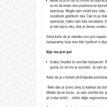
Mislili su prvo da ću morati na operaci
su mi da imam dva prijeloma na lijevom
operaciju. Mogla sam ostati bez vida,
rezultirati gubitkom oka. Čak mi je dok
operacije, toliko sam bila razvaljena. O
je bilo lijevo oko, dok je desno ostalo 
Enisa kaže da je vlasniku ovo prvi napad n
tučnjavama, koje nisu bile rijetkost u obj
Nije mu prvi put
Svaka ‘muzika’ bi završila tučnjavom. 
gosta, no on mu je uzvratio. Ja sam prvi
Kaže da je u hotelu doživljavala ponižavan
-Neki dan je izveo ženu iz kuhinje da čis
Mislim da ne može. Ja sam očistila hol, je
je ovdje nešto’ -, ističe dalje sagovornica