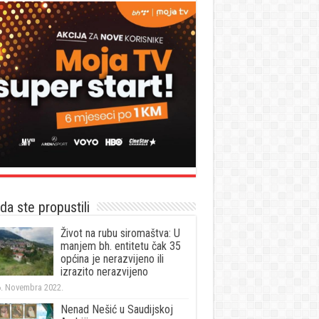
a ste propustili
Život na rubu siromaštva: U
manjem bh. entitetu čak 35
općina je nerazvijeno ili
izrazito nerazvijeno
. Novembra 2022.
Nenad Nešić u Saudijskoj