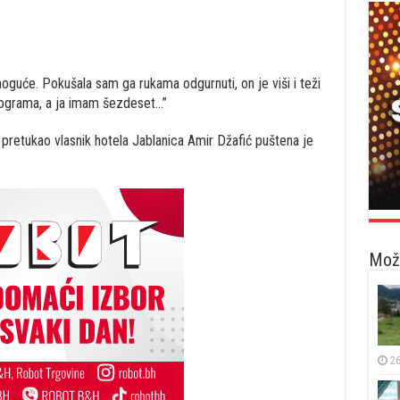
emoguće. Pokušala sam ga rukama odgurnuti, on je viši i teži
lograma, a ja imam šezdeset…”
 pretukao vlasnik hotela Jablanica Amir Džafić puštena je
Možd
26