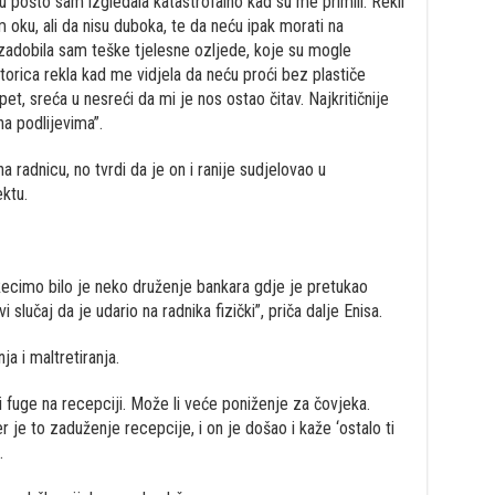
ju pošto sam izgledala katastrofalno kad su me primili. Rekli
 oku, ali da nisu duboka, te da neću ipak morati na
 zadobila sam teške tjelesne ozljede, koje su mogle
torica rekla kad me vidjela da neću proći bez plastiče
pet, sreća u nesreći da mi je nos ostao čitav. Najkritičnije
na podlijevima”.
a radnicu, no tvrdi da je on i ranije sudjelovao u
ektu.
Recimo bilo je neko druženje bankara gdje je pretukao
 slučaj da je udario na radnika fizički”, priča dalje Enisa.
ja i maltretiranja.
ti fuge na recepciji. Može li veće poniženje za čovjeka.
r je to zaduženje recepcije, i on je došao i kaže ‘ostalo ti
.