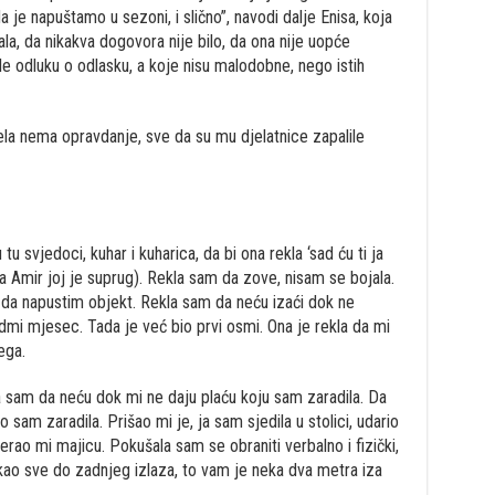
da je napuštamo u sezoni, i slično”, navodi dalje Enisa, koja
ala, da nikakva dogovora nije bilo, da ona nije uopće
le odluku o odlasku, a koje nisu malodobne, nego istih
tela nema opravdanje, sve da su mu djelatnice zapalile
 tu svjedoci, kuhar i kuharica, da bi ona rekla ‘sad ću ti ja
 a Amir joj je suprug). Rekla sam da zove, nisam se bojala.
, da napustim objekt. Rekla sam da neću izaći dok ne
mi mjesec. Tada je već bio prvi osmi. Ona je rekla da mi
ega.
a sam da neću dok mi ne daju plaću koju sam zaradila. Da
am zaradila. Prišao mi je, ja sam sjedila u stolici, udario
rao mi majicu. Pokušala sam se obraniti verbalno i fizički,
kao sve do zadnjeg izlaza, to vam je neka dva metra iza