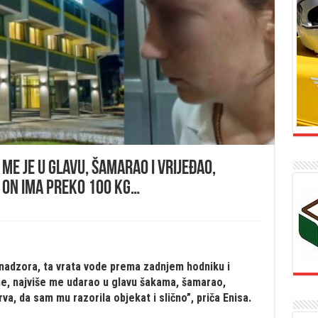
e je u glavu, šamarao i vrijeđao,
i on ima preko 100 kg…
adzora, ta vrata vode prema zadnjem hodniku i
ine, najviše me udarao u glavu šakama, šamarao,
va, da sam mu razorila objekat i slično”, priča Enisa.