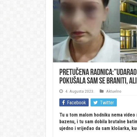
Pretučena radnica:”Udarao m
pokušala sam se braniti, al
4. Augusta 2023.
Aktuelno
Facebook
Twitter
Tu u tom malom hodniku nema video n
bazenu, i tu sam dobila brutalne bat
ujedno i vrijeđao da sam klošarka, kur