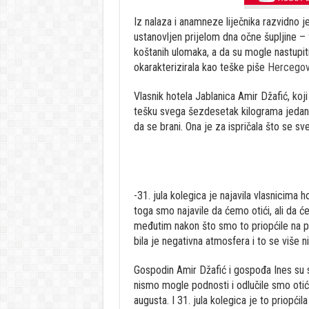
Iz nalaza i anamneze liječnika razvidno je
ustanovljen prijelom dna očne šupljine –
koštanih ulomaka, a da su mogle nastupit
okarakterizirala kao teške piše
Hercegovi
Vlasnik hotela Jablanica Amir Džafić, koj
tešku svega šezdesetak kilograma jedan n
da se brani. Ona je za ispričala što se s
-31. jula kolegica je najavila vlasnicima h
toga smo najavile da ćemo otići, ali da 
međutim nakon što smo to priopćile na po
bila je negativna atmosfera i to se više n
Gospodin Amir Džafić i gospođa Ines su 
nismo mogle podnosti i odlučile smo otić
augusta. I 31. jula kolegica je to priopći