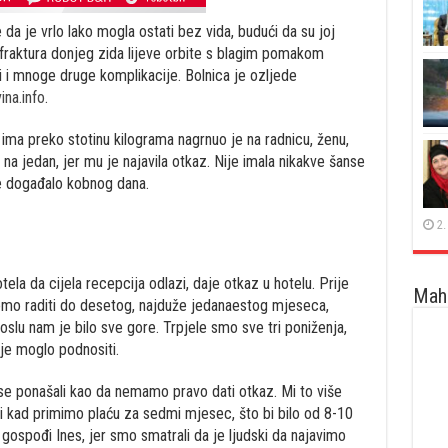
 da je vrlo lako mogla ostati bez vida, budući da su joj
 fraktura donjeg zida lijeve orbite s blagim pomakom
i i mnoge druge komplikacije. Bolnica je ozljede
na.info
.
i ima preko stotinu kilograma nagrnuo je na radnicu, ženu,
a jedan, jer mu je najavila otkaz. Nije imala nikakve šanse
ve događalo kobnog dana.
2.
otela da cijela recepcija odlazi, daje otkaz u hotelu. Prije
Maha
ćemo raditi do desetog, najduže jedanaestog mjeseca,
slu nam je bilo sve gore. Trpjele smo sve tri poniženja,
ije moglo podnositi.
se ponašali kao da nemamo pravo dati otkaz. Mi to više
i kad primimo plaću za sedmi mjesec, što bi bilo od 8-10
la gospođi Ines, jer smo smatrali da je ljudski da najavimo