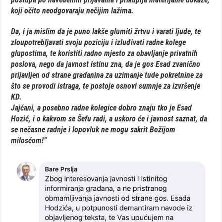
koji očito neodgovaraju nečijim lažima.
Da, i ja mislim da je puno lakše glumiti žrtvu i varati ljude, te
zloupotrebljavati svoju poziciju i izluđivati radne kolege
glupostima, te koristiti radno mjesto za obavljanje privatnih
poslova, nego da javnost istinu zna, da je gos Esad zvanično
prijavljen od strane gradanina za uzimanje tude pokretnine za
što se provodi istraga, te postoje osnovi sumnje za izvršenje
KD.
Jajčani, a posebno radne kolegice dobro znaju tko je Esad
Hozić, i o kakvom se Šefu radi, a uskoro će i javnost saznat, da
se nečasne radnje i lopovluk ne mogu sakrit Božijom
milosćom!”