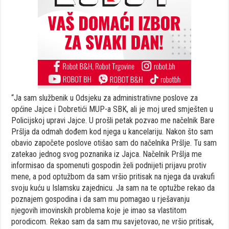
“Ja sam službenik u Odsjeku za administrativne poslove za
općine Jajce i Dobretići MUP-a SBK, ali je moj ured smješten u
Policijskoj upravi Jajce. U prošli petak pozvao me načelnik Bare
Pršlja da odmah dođem kod njega u kancelariju. Nakon što sam
obavio započete poslove otišao sam do načelnika Pršlje. Tu sam
zatekao jednog svog poznanika iz Jajca. Načelnik Pršlja me
informisao da spomenuti gospodin želi podnijeti prijavu protiv
mene, a pod optužbom da sam vršio pritisak na njega da uvakufi
svoju kuću u Islamsku zajednicu. Ja sam na te optužbe rekao da
poznajem gospodina i da sam mu pomagao u rješavanju
njegovih imovinskih problema koje je imao sa vlastitom
porodicom. Rekao sam da sam mu savjetovao, ne vršio pritisak,