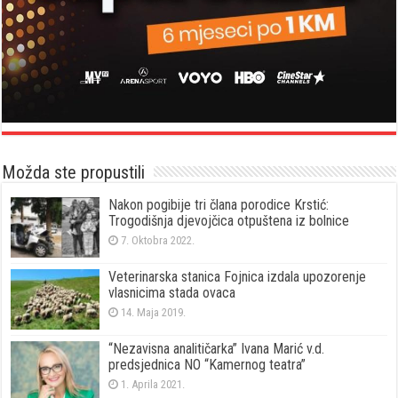
Možda ste propustili
Nakon pogibije tri člana porodice Krstić:
Trogodišnja djevojčica otpuštena iz bolnice
7. Oktobra 2022.
Veterinarska stanica Fojnica izdala upozorenje
vlasnicima stada ovaca
14. Maja 2019.
“Nezavisna analitičarka” Ivana Marić v.d.
predsjednica NO “Kamernog teatra”
1. Aprila 2021.