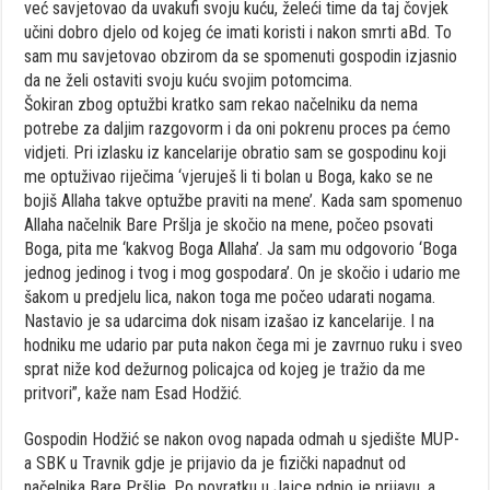
već savjetovao da uvakufi svoju kuću, želeći time da taj čovjek
učini dobro djelo od kojeg će imati koristi i nakon smrti aBd. To
sam mu savjetovao obzirom da se spomenuti gospodin izjasnio
da ne želi ostaviti svoju kuću svojim potomcima.
Šokiran zbog optužbi kratko sam rekao načelniku da nema
potrebe za daljim razgovorm i da oni pokrenu proces pa ćemo
vidjeti. Pri izlasku iz kancelarije obratio sam se gospodinu koji
me optuživao riječima ‘vjeruješ li ti bolan u Boga, kako se ne
bojiš Allaha takve optužbe praviti na mene’. Kada sam spomenuo
Allaha načelnik Bare Pršlja je skočio na mene, počeo psovati
Boga, pita me ‘kakvog Boga Allaha’. Ja sam mu odgovorio ‘Boga
jednog jedinog i tvog i mog gospodara’. On je skočio i udario me
šakom u predjelu lica, nakon toga me počeo udarati nogama.
Nastavio je sa udarcima dok nisam izašao iz kancelarije. I na
hodniku me udario par puta nakon čega mi je zavrnuo ruku i sveo
sprat niže kod dežurnog policajca od kojeg je tražio da me
pritvori”, kaže nam Esad Hodžić.
Gospodin Hodžić se nakon ovog napada odmah u sjedište MUP-
a SBK u Travnik gdje je prijavio da je fizički napadnut od
načelnika Bare Pršlje. Po povratku u Jajce pdnio je prijavu, a