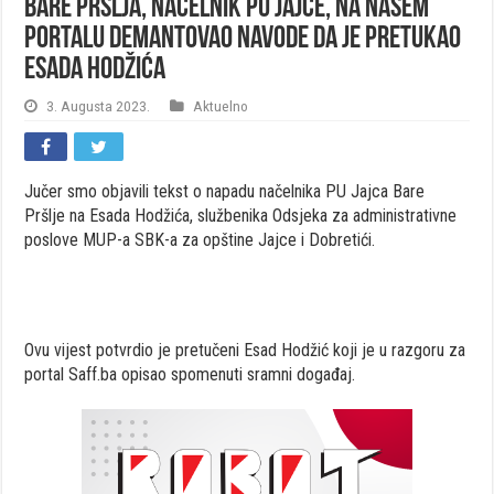
Bare Pršlja, načelnik PU Jajce, na našem
portalu demantovao navode da je pretukao
Esada Hodžića
3. Augusta 2023.
Aktuelno
Jučer smo objavili tekst o napadu načelnika PU Jajca Bare
Pršlje na Esada Hodžića, službenika Odsjeka za administrativne
poslove MUP-a SBK-a za opštine Jajce i Dobretići.
Ovu vijest potvrdio je pretučeni Esad Hodžić koji je u razgoru za
portal Saff.ba opisao spomenuti sramni događaj.