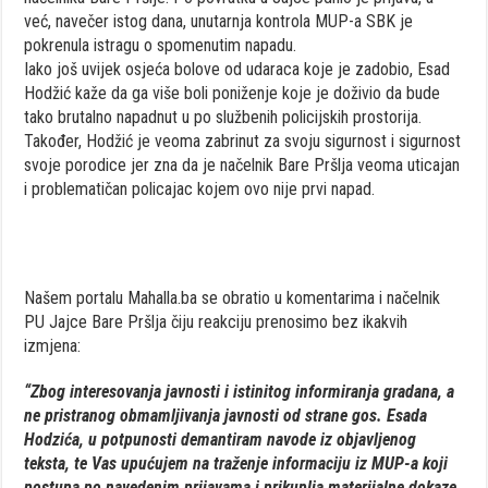
već, navečer istog dana, unutarnja kontrola MUP-a SBK je
pokrenula istragu o spomenutim napadu.
Iako još uvijek osjeća bolove od udaraca koje je zadobio, Esad
Hodžić kaže da ga više boli poniženje koje je doživio da bude
tako brutalno napadnut u po službenih policijskih prostorija.
Također, Hodžić je veoma zabrinut za svoju sigurnost i sigurnost
svoje porodice jer zna da je načelnik Bare Pršlja veoma uticajan
i problematičan policajac kojem ovo nije prvi napad.
Našem portalu Mahalla.ba se obratio u komentarima i načelnik
PU Jajce Bare Pršlja čiju reakciju prenosimo bez ikakvih
izmjena:
“Zbog interesovanja javnosti i istinitog informiranja gradana, a
ne pristranog obmamljivanja javnosti od strane gos. Esada
Hodzića, u potpunosti demantiram navode iz objavljenog
teksta, te Vas upućujem na traženje informaciju iz MUP-a koji
postupa po navedenim prijavama i prikuplja materijalne dokaze,