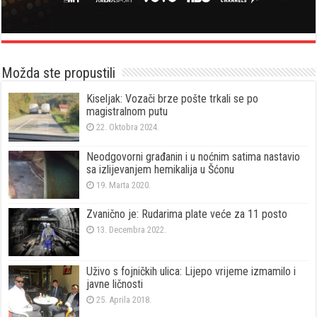
Možda ste propustili
Kiseljak: Vozači brze pošte trkali se po
magistralnom putu
22. Oktobra 2024.
Neodgovorni građanin i u noćnim satima nastavio
sa izlijevanjem hemikalija u Šćonu
19. Marta 2020.
Zvanično je: Rudarima plate veće za 11 posto
13. Decembra 2022.
Uživo s fojničkih ulica: Lijepo vrijeme izmamilo i
javne ličnosti
25. Aprila 2018.