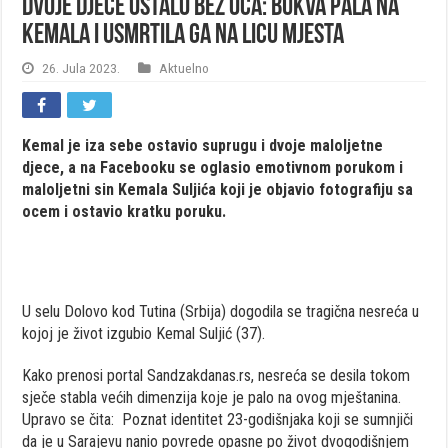
Dvoje djece ostalo bez oca: Bukva pala na
Kemala i usmrtila ga na licu mjesta
26. Jula 2023.
Aktuelno
Kemal je iza sebe ostavio suprugu i dvoje maloljetne
djece, a na Facebooku se oglasio emotivnom porukom i
maloljetni sin Kemala Suljića koji je objavio fotografiju sa
ocem i ostavio kratku poruku.
U selu Dolovo kod Tutina (Srbija) dogodila se tragična nesreća u
kojoj je život izgubio Kemal Suljić (37).
Kako prenosi portal Sandzakdanas.rs, nesreća se desila tokom
sječe stabla većih dimenzija koje je palo na ovog mještanina.
Upravo se čita:
Poznat identitet 23-godišnjaka koji se sumnjiči
da je u Sarajevu nanio povrede opasne po život dvogodišnjem