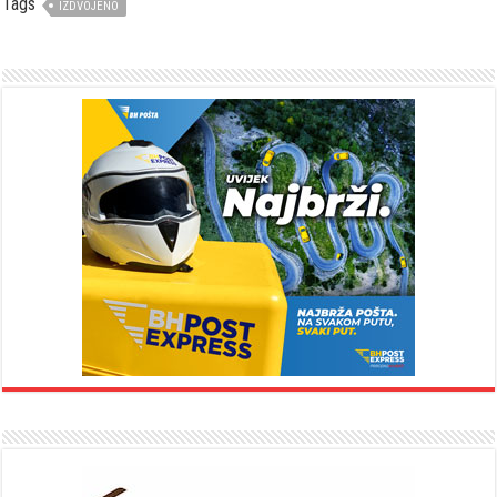
Tags
IZDVOJENO