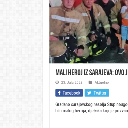
Mali heroj iz Sarajeva: Ovo j
23. Jula 2023.
Aktuelno
Facebook
Twitter
Građane sarajevskog naselja Stup neugodno
bilo malog heroja, dječaka koji je pozva