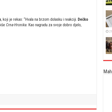
p
, koji je rekao: “Hvala na brzom dolasku i reakciji.
Dečko
piše
Crna-Hronika
. Kao nagradu za svoje dobro djelo,
21
Maha