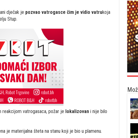
ani dječak je
pozvao vatrogasce čim je vidio vatru
koja
lju Stup.
Možd
m reakcijom vatrogasaca, požar je
lokalizovan
i nije bilo
jena je materijalna šteta na stanu koji je bio u plamenu.