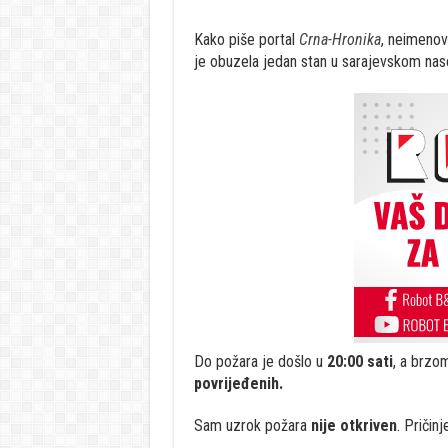
Kako piše portal
Crna-Hronika
, neimenov
je obuzela jedan stan u sarajevskom nase
Do požara je došlo u
20:00 sati
, a brzo
povrijeđenih.
Sam uzrok požara
nije otkriven
. Pričin