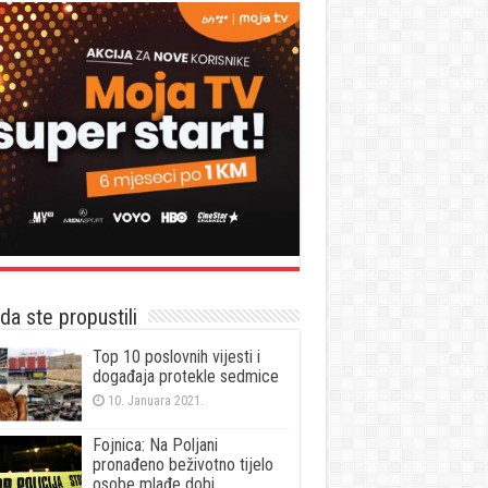
a ste propustili
Top 10 poslovnih vijesti i
događaja protekle sedmice
10. Januara 2021.
Fojnica: Na Poljani
pronađeno beživotno tijelo
osobe mlađe dobi