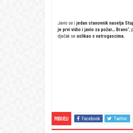
Javio se i
jedan stanovnik naselja Stu
je prvi vidio i javio za požar… Bravo
“, 
dječak se
uslikao s vatrogascima.
Facebook
Twitter
Podijeli