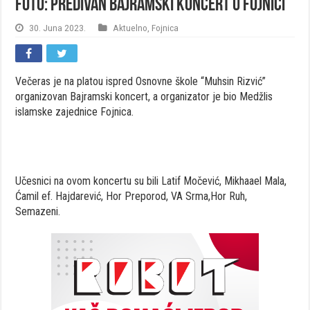
FOTO: Predivan Bajramski koncert u Fojnici
30. Juna 2023.
Aktuelno
,
Fojnica
Večeras je na platou ispred Osnovne škole “Muhsin Rizvić”
organizovan Bajramski koncert, a organizator je bio Medžlis
islamske zajednice Fojnica.
Učesnici na ovom koncertu su bili Latif Močević, Mikhaael Mala,
Ćamil ef. Hajdarević, Hor Preporod, VA Srma,Hor Ruh,
Semazeni.