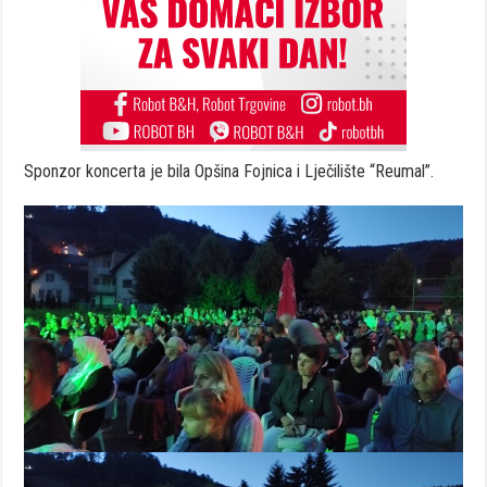
Sponzor koncerta je bila Opšina Fojnica i Lječilište “Reumal”.