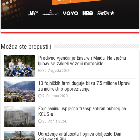
Možda ste propustili
Predivno vjenčanje Ensare i Maida: Na vječnu
ljubav se zakleli vozeći motocikle
29. Augusta 2022.
13 fojničkih firmi duguje blizu 7,5 miliona Upravi
za indirektno oporezivanje
7. Oktobra 2020.
Fojničaninu uspješno transplantiran bubreg na
KCUS-u
20. Aprila 2024.
Udruženje antifašista Fojnica obilježilo Dan
državnosti BiH