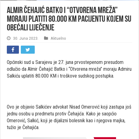
Almir Čehajić Batko i “Otvorena mreža”
moraju platiti 80.000 KM pacijentu kojem su
obećali liječenje
30. Juna 2023.
Aktuelno
Općinski sud u Sarajevu je 27. juna prvostepenom presudom
odlučio da Almir Čehajić Batko i “Otvorena mreža” moraju Admiru
Salkiću uplatiti 80.000 KM i troškove sudskog postupka.
Ovo je objavio Salkićev advokat Nisad Omerović koji zastupa još
jednu osobu u predmetu protiv Čehajića. Kako je saopćio
Omerović, Salkić, koji je dijalizni bolesnik kao i njegova majka,
tužio je Čehajića.