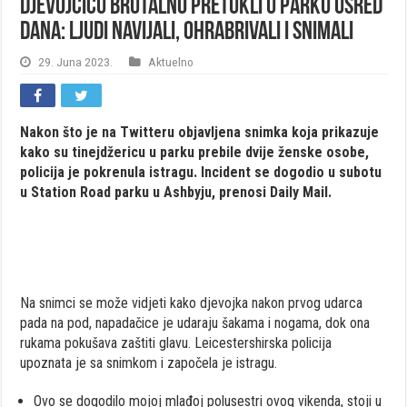
Djevojčicu brutalno pretukli u parku usred
dana: Ljudi navijali, ohrabrivali i snimali
29. Juna 2023.
Aktuelno
Nakon što je na Twitteru objavljena snimka koja prikazuje
kako su tinejdžericu u parku prebile dvije ženske osobe,
policija je pokrenula istragu. Incident se dogodio u subotu
u Station Road parku u Ashbyju, prenosi Daily Mail.
Na snimci se može vidjeti kako djevojka nakon prvog udarca
pada na pod, napadačice je udaraju šakama i nogama, dok ona
rukama pokušava zaštiti glavu. Leicestershirska policija
upoznata je sa snimkom i započela je istragu.
Ovo se dogodilo mojoj mlađoj polusestri ovog vikenda, stoji u