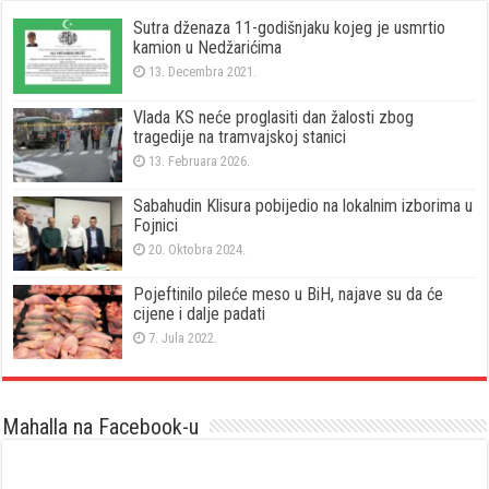
Sutra dženaza 11-godišnjaku kojeg je usmrtio
kamion u Nedžarićima
13. Decembra 2021.
Vlada KS neće proglasiti dan žalosti zbog
tragedije na tramvajskoj stanici
13. Februara 2026.
Sabahudin Klisura pobijedio na lokalnim izborima u
Fojnici
20. Oktobra 2024.
Pojeftinilo pileće meso u BiH, najave su da će
cijene i dalje padati
7. Jula 2022.
Mahalla na Facebook-u