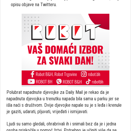
opisu objave na Twitteru.
Polubrat napadnute djevojke za Daily Mail je rekao da je
napadnuta djevojka u trenutku napada bila sama u parku jer se
išla naći s društvom. Dvije djevojke napale su je s leđa i krenule
je gaziti, udarati, pljuvati, vrijeđati i ismijavati.
Ljudi su samo gledali, ohrabrivali ih i snimali bez da je i jedna
osoba priskočila u pomoć žrtvi. Potrebno je učiniti više da se