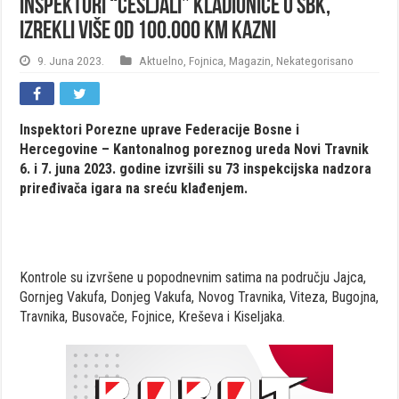
Inspektori “češljali” kladionice u SBK,
izrekli više od 100.000 KM kazni
9. Juna 2023.
Aktuelno
,
Fojnica
,
Magazin
,
Nekategorisano
Inspektori Porezne uprave Federacije Bosne i
Hercegovine – Kantonalnog poreznog ureda Novi Travnik
6. i 7. juna 2023. godine izvršili su 73 inspekcijska nadzora
priređivača igara na sreću klađenjem.
Kontrole su izvršene u popodnevnim satima na području Jajca,
Gornjeg Vakufa, Donjeg Vakufa, Novog Travnika, Viteza, Bugojna,
Travnika, Busovače, Fojnice, Kreševa i Kiseljaka.