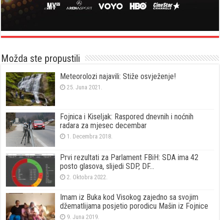
Možda ste propustili
Meteorolozi najavili: Stiže osvježenje!
25. Juna 2021.
Fojnica i Kiseljak: Raspored dnevnih i noćnih
radara za mjesec decembar
1. Decembra 2018.
Prvi rezultati za Parlament FBiH: SDA ima 42
posto glasova, slijedi SDP, DF…
2. Oktobra 2022.
Imam iz Buka kod Visokog zajedno sa svojim
džematlijama posjetio porodicu Mašin iz Fojnice
9. Juna 2019.