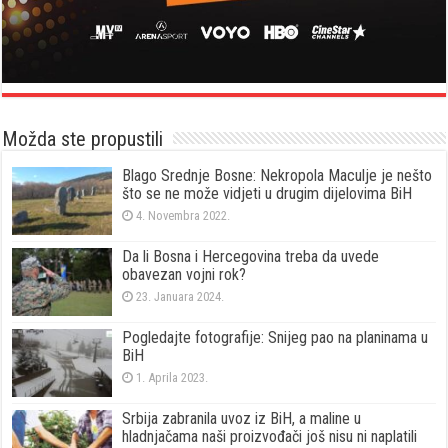
Možda ste propustili
Blago Srednje Bosne: Nekropola Maculje je nešto
što se ne može vidjeti u drugim dijelovima BiH
4. Novembra 2022.
Da li Bosna i Hercegovina treba da uvede
obavezan vojni rok?
23. Januara 2024.
Pogledajte fotografije: Snijeg pao na planinama u
BiH
1. Aprila 2023.
Srbija zabranila uvoz iz BiH, a maline u
hladnjačama naši proizvođači još nisu ni naplatili