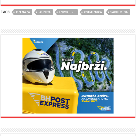
Tags
DZENAZA
FOJNICA
IZDVOJENO
OSTRUZNICA
SAKIB MESA