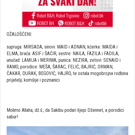
OŽALOŠĆENI:
supruga: MIRSADA, sinovi: MAID i ADNAN, kćerke: MAIDA i
ELMA, braća: ASIF i ŠAĆIR, sestre: NAILA, FAZILA i FADILA,
unučad: LAMIJA i MERIMA, punica: NEZIRA, zetovi: SENAID i
RAMO, porodice: MEŠA, ŠARAC, FELIĆ, BAJRIĆ, ORMAN,
ČAKAR, DURAK, BEGOVIĆ, HAJRO, te ostala mogobrojna rodbina
prijatelji, komšije i poznanici.
Molimo Allaha, dž.š., da Sakibu podari lijepi Džennet, a porodici
sabur!