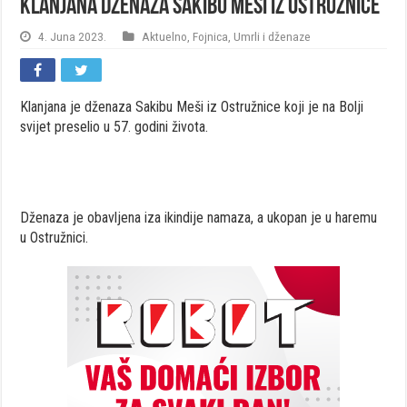
Klanjana dženaza Sakibu Meši iz Ostružnice
4. Juna 2023.
Aktuelno
,
Fojnica
,
Umrli i dženaze
Klanjana je dženaza Sakibu Meši iz Ostružnice koji je na Bolji
svijet preselio u 57. godini života.
Dženaza je obavljena iza ikindije namaza, a ukopan je u haremu
u Ostružnici.