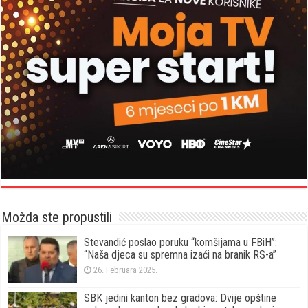
Možda ste propustili
Stevandić poslao poruku “komšijama u FBiH”:
“Naša djeca su spremna izaći na branik RS-a”
26. Februara 2025.
SBK jedini kanton bez gradova: Dvije opštine