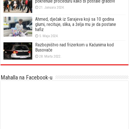
pokrenule proceduru kako bi postale gradovi
21. Januara 2024.
Ahmed, dječak iz Sarajeva koji sa 10 godina
glumi, recituje, slika, a želja mu je da postane
hafiz
5. Maja 2024.
Razbojništvo nad frizerkom u Kaćunima kod
Busovače
28. Marta 2022.
Mahalla na Facebook-u