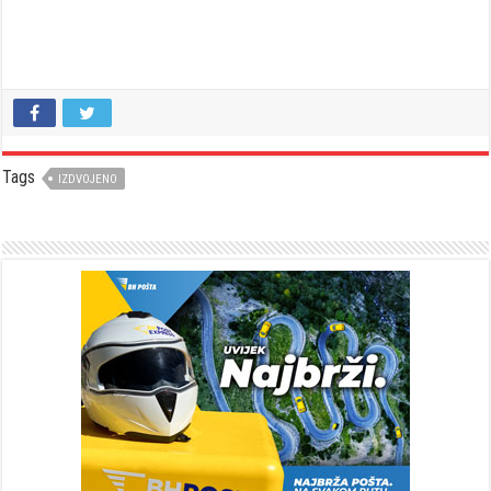
Tags
IZDVOJENO