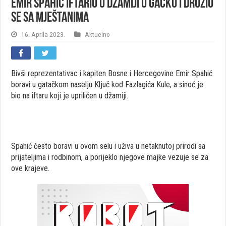
Emir Spahić iftario u džamiji u Gacku i družio
se sa mještanima
16. Aprila 2023.
Aktuelno
Bivši reprezentativac i kapiten Bosne i Hercegovine Emir Spahić
boravi u gatačkom naselju Ključ kod Fazlagića Kule, a sinoć je
bio na iftaru koji je upriličen u džamiji.
Spahić često boravi u ovom selu i uživa u netaknutoj prirodi sa
prijateljima i rodbinom, a porijeklo njegove majke vezuje se za
ove krajeve.