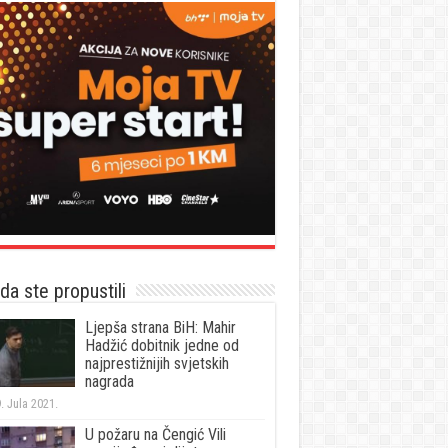
a ste propustili
Ljepša strana BiH: Mahir
Hadžić dobitnik jedne od
najprestižnijih svjetskih
nagrada
. Jula 2021.
U požaru na Čengić Vili