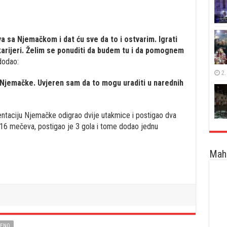
va sa Njemačkom i dat ću sve da to i ostvarim. Igrati
karijeri. Želim se ponuditi da budem tu i da pomognem
dodao:
2.
m Njemačke. Uvjeren sam da to mogu uraditi u narednih
ntaciju Njemačke odigrao dvije utakmice i postigao dva
16 mečeva, postigao je 3 gola i tome dodao jednu
Maha
JENO