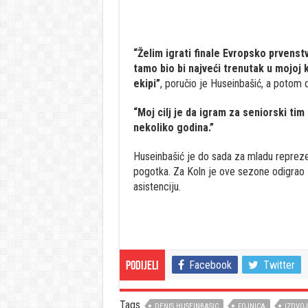
“Želim igrati finale Evropsko prvenst
tamo bio bi najveći trenutak u mojoj 
ekipi”
, poručio je Huseinbašić, a potom 
“Moj cilj je da igram za seniorski ti
nekoliko godina.”
Huseinbašić je do sada za mladu repreze
pogotka. Za Koln je ove sezone odigrao 
asistenciju.
Facebook
Twitter
Podijeli
Tags
DENIS HUSEINBASIC
FOJNICA
IZDVO