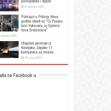
povrijeđeno i dijete
8. Januara 2022.
Policajci u Priboju Novu
godinu slavili uz “Oj Pazaru
novi Vukovaru, oj Sjenice
nova Srebrenice”
 Januara 2022.
Uhapšen piroman iz
Kiseljaka: Zapalio 11
kontejnera za smeće
18. Juna 2020.
lla na Facebook-u