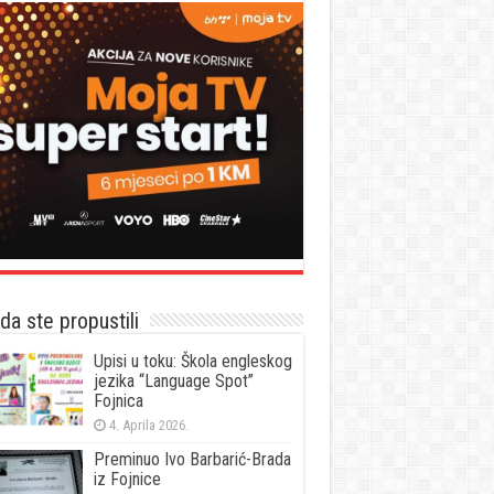
a ste propustili
Upisi u toku: Škola engleskog
jezika “Language Spot”
Fojnica
4. Aprila 2026.
Preminuo Ivo Barbarić-Brada
iz Fojnice