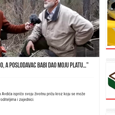
dio, a poslodavac babi dao moju platu…”
 Avdića ispričo svoju životnu priču kroz koju se može
oditeljima i zajednici.