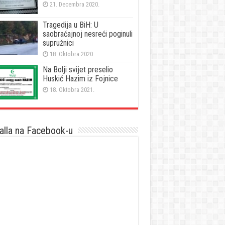
21. Decembra 2020.
Tragedija u BiH: U
saobraćajnoj nesreći poginuli
supružnici
18. Oktobra 2020.
Na Bolji svijet preselio
Huskić Hazim iz Fojnice
18. Oktobra 2021.
lla na Facebook-u