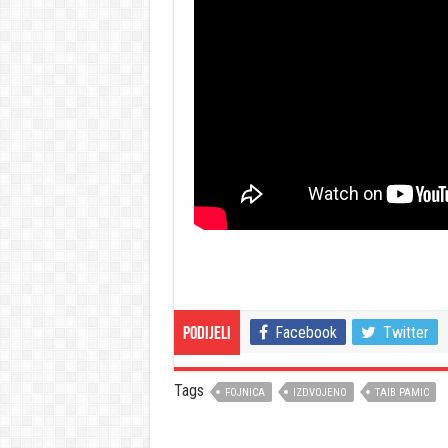
Facebook
Twitter
Podijeli
Tags
FOJNICA
IZDVOJENO
TAIB PAMIC