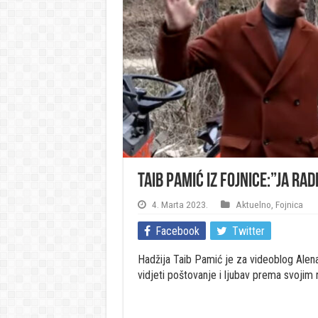
Taib Pamić iz Fojnice:”Ja ra
4. Marta 2023.
Aktuelno
,
Fojnica
Facebook
Twitter
Hadžija Taib Pamić je za videoblog Alena
vidjeti poštovanje i ljubav prema svojim r