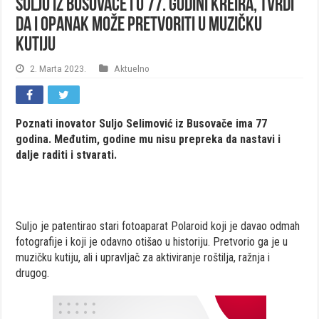
Suljo iz Busovače i u 77. godini kreira, tvrdi
da i opanak može pretvoriti u muzičku
kutiju
2. Marta 2023.
Aktuelno
Poznati inovator Suljo Selimović iz Busovače ima 77
godina. Međutim, godine mu nisu prepreka da nastavi i
dalje raditi i stvarati.
Suljo je patentirao stari fotoaparat Polaroid koji je davao odmah
fotografije i koji je odavno otišao u historiju. Pretvorio ga je u
muzičku kutiju, ali i upravljač za aktiviranje roštilja, ražnja i
drugog.