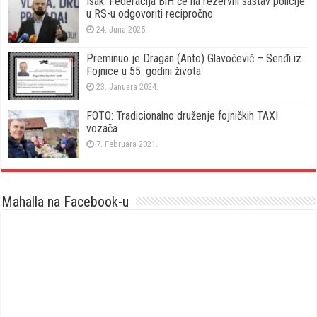
Isak: Federacija BiH će na rezervni sastav policije
u RS-u odgovoriti recipročno
24. Juna 2025.
Preminuo je Dragan (Anto) Glavočević – Senđi iz
Fojnice u 55. godini života
23. Januara 2024.
FOTO: Tradicionalno druženje fojničkih TAXI
vozača
7. Februara 2021.
Mahalla na Facebook-u