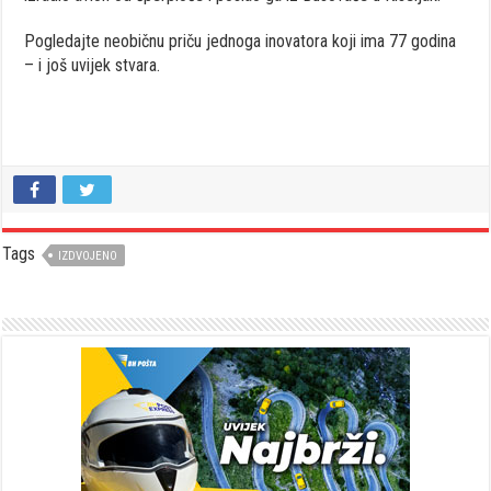
Pogledajte neobičnu priču jednoga inovatora koji ima 77 godina
– i još uvijek stvara.
Tags
IZDVOJENO