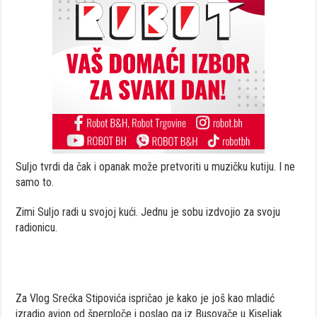
Suljo tvrdi da čak i opanak može pretvoriti u muzičku kutiju. I ne
samo to.
Zimi Suljo radi u svojoj kući. Jednu je sobu izdvojio za svoju
radionicu.
Za Vlog Srećka Stipovića ispričao je kako je još kao mladić
izradio avion od šperploče i poslao ga iz Busovače u Kiseljak.