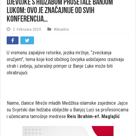
Djevojke s hidžabom prošetale Banjom
Lukom: Ovo je značajnije od svih
konferencija…
2. Februara 2023.
Aktuelno
U vremenu zapaljive retorike, jezika mržnje, “zveckanja
oružjem”, tema koje kod običnog čovjeka uobičajeno izazivaju
strah i zebnju, jučerašnji primjer iz Banje Luke može biti
ohrabrujući.
Naime, članice Mreže mladih Medžlisa islamske zajednice Jajce
su Svjetski dan hidžaba obilježile u Banjoj Luci sa profesoricama
i učenicama tamošnje medrese
Reis Ibrahim-ef. Maglajlić
.