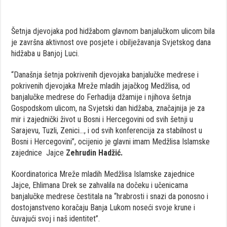
Šetnja djevojaka pod hidžabom glavnom banjalučkom ulicom bila
je završna aktivnost ove posjete i obilježavanja Svjetskog dana
hidžaba u Banjoj Luci.
“Današnja šetnja pokrivenih djevojaka banjalučke medrese i
pokrivenih djevojaka Mreže mladih jajačkog Medžlisa, od
banjalučke medrese do Ferhadija džamije i njihova šetnja
Gospodskom ulicom, na Svjetski dan hidžaba, značajnija je za
mir i zajednički život u Bosni i Hercegovini od svih šetnji u
Sarajevu, Tuzli, Zenici…, i od svih konferencija za stabilnost u
Bosni i Hercegovini”, ocijenio je glavni imam Medžlisa Islamske
zajednice Jajce
Zehrudin Hadžić.
Koordinatorica Mreže mladih Medžlisa Islamske zajednice
Jajce, Ehlimana Drek se zahvalila na dočeku i učenicama
banjalučke medrese čestitala na “hrabrosti i snazi da ponosno i
dostojanstveno koračaju Banja Lukom noseći svoje krune i
čuvajući svoj i naš identitet”.