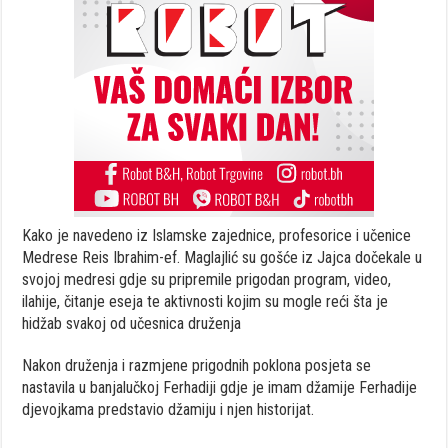
Kako je navedeno iz Islamske zajednice, profesorice i učenice
Medrese Reis Ibrahim-ef. Maglajlić su gošće iz Jajca dočekale u
svojoj medresi gdje su pripremile prigodan program, video,
ilahije, čitanje eseja te aktivnosti kojim su mogle reći šta je
hidžab svakoj od učesnica druženja
Nakon druženja i razmjene prigodnih poklona posjeta se
nastavila u banjalučkoj Ferhadiji gdje je imam džamije Ferhadije
djevojkama predstavio džamiju i njen historijat.