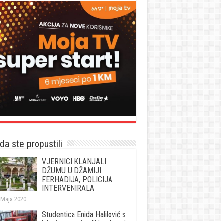
a ste propustili
VJERNICI KLANJALI
DŽUMU U DŽAMIJI
FERHADIJA, POLICIJA
INTERVENIRALA
 Maja 2020.
Studentica Enida Halilović s