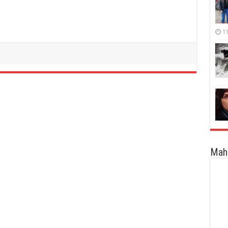
11
Maha