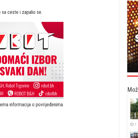
 sa ceste i zapalio se.
Možd
nema informacija o povrijeđenima.
1.