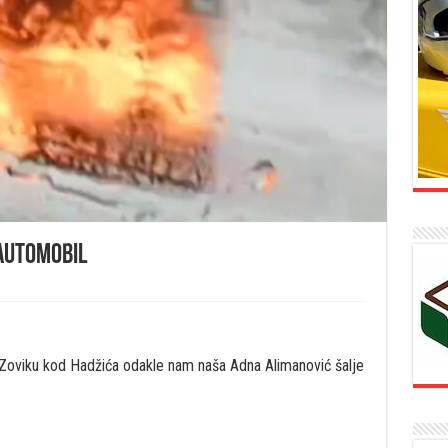
automobil
 Zoviku kod Hadžića odakle nam naša Adna Alimanović šalje