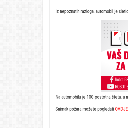
Iz nepoznatih razloga, automobil je sletio
Na automobilu je 100-postotna šteta, a 
Snimak požara možete pogledati
OVDJE