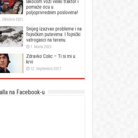
lakoćom vozi veliki traktor i
pomaže ocu u
poljoprivrednim poslovima!
. Oktobra 2021.
Snijeg izazvao probleme i na
fojničkim putevima: I fojnički
vatrogasci na terenu
1. Marta 2023.
Zdravko Colic – Ti si mi u
krvi
12. Septembra 2017.
lla na Facebook-u