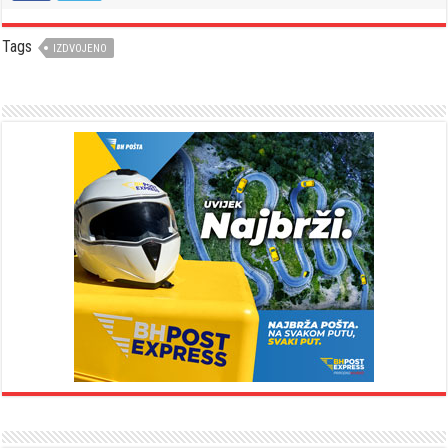
Tags
IZDVOJENO