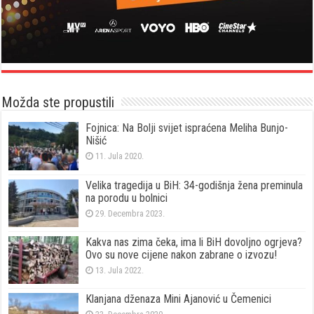
Možda ste propustili
Fojnica: Na Bolji svijet ispraćena Meliha Bunjo-
Nišić
11. Jula 2020.
Velika tragedija u BiH: 34-godišnja žena preminula
na porodu u bolnici
29. Decembra 2023.
Kakva nas zima čeka, ima li BiH dovoljno ogrjeva?
Ovo su nove cijene nakon zabrane o izvozu!
13. Jula 2022.
Klanjana dženaza Mini Ajanović u Čemenici