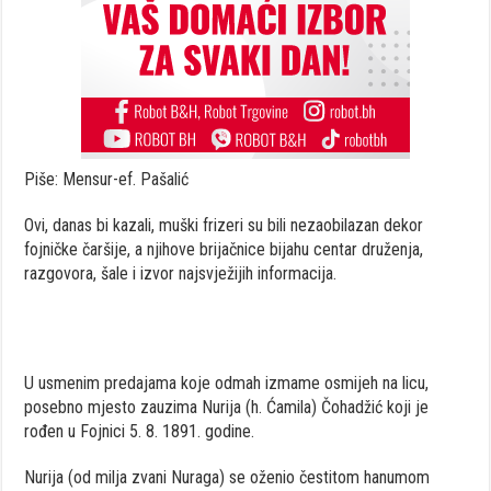
Piše: Mensur-ef. Pašalić
Ovi, danas bi kazali, muški frizeri su bili nezaobilazan dekor
fojničke čaršije, a njihove brijačnice bijahu centar druženja,
razgovora, šale i izvor najsvježijih informacija.
U usmenim predajama koje odmah izmame osmijeh na licu,
posebno mjesto zauzima Nurija (h. Ćamila) Čohadžić koji je
rođen u Fojnici 5. 8. 1891. godine.
Nurija (od milja zvani Nuraga) se oženio čestitom hanumom