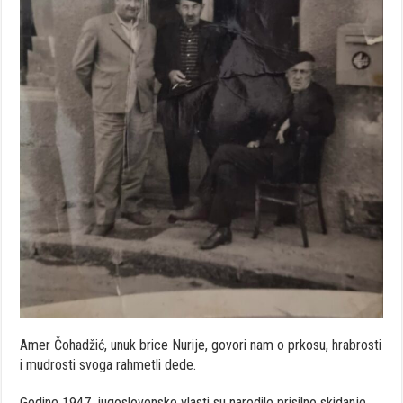
Amer Čohadžić, unuk brice Nurije, govori nam o prkosu, hrabrosti
i mudrosti svoga rahmetli dede.
Godine 1947. jugoslovenske vlasti su naredile prisilno skidanje