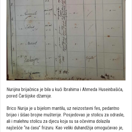
Nurijina brijačnica je bila u kući Ibrahima i Ahmeda Huseinbašića,
pored Čaršijske džamije.
Brico Nurija je u bijelom mantilu, uz neizostavni fes, pedantno
brijao i šišao brojne mušterije. Posjedovao je stolicu za odrasle,
ali i malehnu stolicu za djecu koja su sa očevima dolazila
najčešće “na ćasu” frizuru. Kao veliki duhandžija omogućavao je,