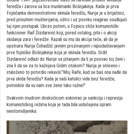
feredža i zarova sa lica muslimanki Bošnjakinja. Kada je prva
Fojničanka demonstrativno skinula feredžu, Nurija je u brijačnici,
pred prisutnim mušterijama, oštro i uz psovku reagirao osuđujući
taj njen postupak. Ubrzo potom, u Fojnicu stiže komunistički
funkcioner Raif Dizdarević koji, pored ostalog, pita i o akciji
skidanja zara i feredže. Kazali su mu da akcija teče, ali da je
opstruira Nurija Čohadžić javnim prozivanjem i nipodaštavanjem
prve fojničke Bošnjakinje koja je skinula feredžu. Srdit
Dizdarević odlazi do Nurije sa pitanjem da li je psovao toj ženi i
zna li da se za to kažnjava Golim otokom? Nurija je smireno i
staloženo to potvrdio rekavši:”Moj Raife, kud se baš ona nađe da
prva skida feredžu? Kada je naši katolici vide bez feredže,
pomisliće da su nam sve žene tako ružne!”
Ovakvom mudrom doskočicom eskivirao je sankciju i represiju
komunističkog režima koja je tada bila uobičajena spram
neistomišljenika.