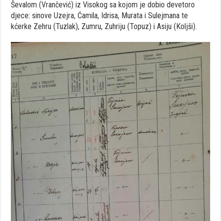
Ševalom (Vrančević) iz Visokog sa kojom je dobio devetoro
djece: sinove Uzejra, Ćamila, Idrisa, Murata i Sulejmana te
kćerke Zehru (Tuzlak), Zumru, Zuhriju (Topuz) i Asiju (Koljši).