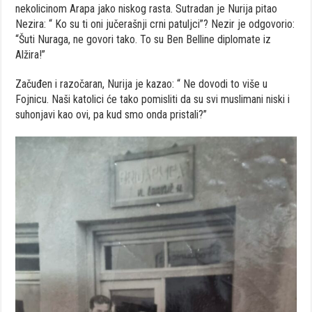
nekolicinom Arapa jako niskog rasta. Sutradan je Nurija pitao
Nezira: “ Ko su ti oni jučerašnji crni patuljci”? Nezir je odgovorio:
“Šuti Nuraga, ne govori tako. To su Ben Belline diplomate iz
Alžira!”
Začuđen i razočaran, Nurija je kazao: “ Ne dovodi to više u
Fojnicu. Naši katolici će tako pomisliti da su svi muslimani niski i
suhonjavi kao ovi, pa kud smo onda pristali?”