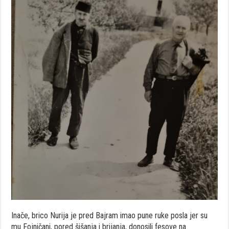
Inače, brico Nurija je pred Bajram imao pune ruke posla jer su
mu Fojničani, pored šišanja i brijanja, donosili fesove na