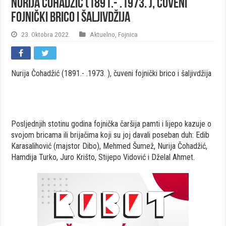
Nurija Čohadžić (1891.- .1973. ), čuveni
fojnički brico i šaljivdžija
23. Oktobra 2022.
Aktuelno
,
Fojnica
Nurija Čohadžić (1891.- .1973. ), čuveni fojnički brico i šaljivdžija
Posljednjih stotinu godina fojnička čaršija pamti i lijepo kazuje o
svojom bricama ili brijačima koji su joj davali poseban duh: Edib
Karasalihović (majstor Dibo), Mehmed Šumež, Nurija Čohadžić,
Hamdija Turko, Juro Krišto, Stijepo Vidović i Dželal Ahmet.