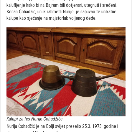
kalufljenje kako bi na Bajram bili dotjerani, utegnuti i sređeni.
Kenan Čohadžić, unuk rahmetli Nurije, je sačuvao te unikatne
kalupe kao sjećanje na majstorluk voljenog dede.
Kalupi za fes Nurije Čohadžića
Nurija Čohadžić je na Bolji svijet preselio 25.3. 1973. godine i