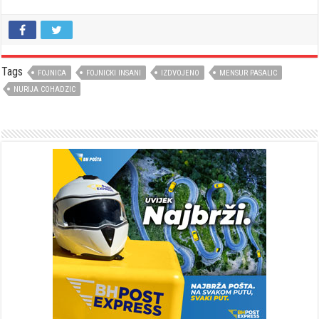
Tags
FOJNICA
FOJNICKI INSANI
IZDVOJENO
MENSUR PASALIC
NURIJA COHADZIC