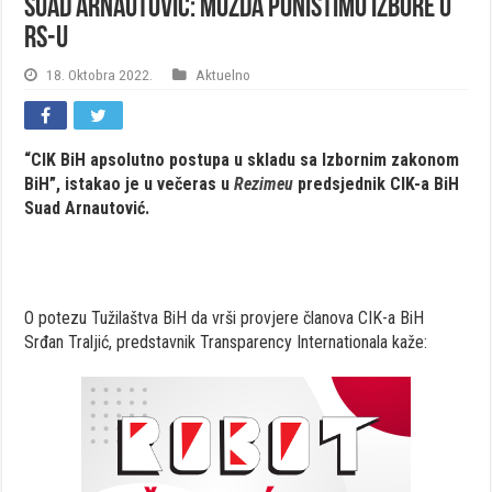
Suad Arnautović: Možda poništimo izbore u
RS-u
18. Oktobra 2022.
Aktuelno
“CIK BiH apsolutno postupa u skladu sa Izbornim zakonom
BiH”, istakao je u večeras u
Rezimeu
predsjednik CIK-a BiH
Suad Arnautović.
O potezu Tužilaštva BiH da vrši provjere članova CIK-a BiH
Srđan Traljić, predstavnik Transparency Internationala kaže: