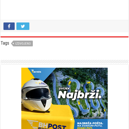
Tags
IZDVOJENO