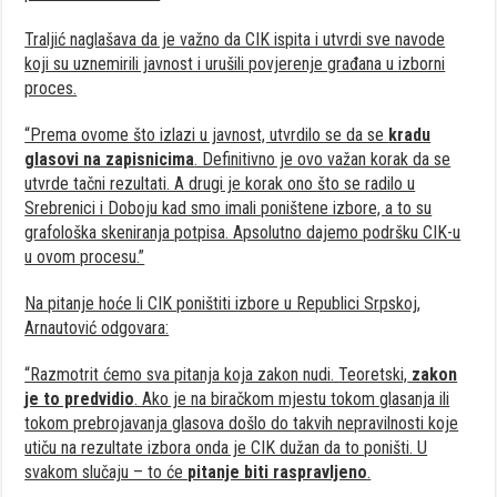
Traljić naglašava da je važno da CIK ispita i utvrdi sve navode
koji su uznemirili javnost i urušili povjerenje građana u izborni
proces.
“Prema ovome što izlazi u javnost, utvrdilo se da se
kradu
glasovi na zapisnicima
. Definitivno je ovo važan korak da se
utvrde tačni rezultati. A drugi je korak ono što se radilo u
Srebrenici i Doboju kad smo imali poništene izbore, a to su
grafološka skeniranja potpisa. Apsolutno dajemo podršku CIK-u
u ovom procesu.”
Na pitanje hoće li CIK poništiti izbore u Republici Srpskoj,
Arnautović odgovara:
“Razmotrit ćemo sva pitanja koja zakon nudi. Teoretski,
zakon
je to predvidio
. Ako je na biračkom mjestu tokom glasanja ili
tokom prebrojavanja glasova došlo do takvih nepravilnosti koje
utiču na rezultate izbora onda je CIK dužan da to poništi. U
svakom slučaju – to će
pitanje biti raspravljeno
.