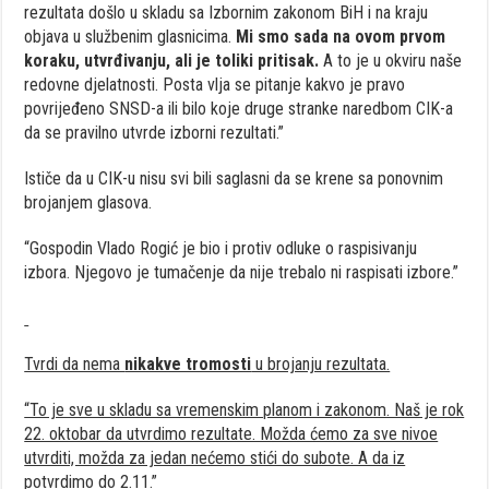
rezultata došlo u skladu sa Izbornim zakonom BiH i na kraju
objava u službenim glasnicima.
Mi smo sada na ovom prvom
koraku, utvrđivanju, ali je toliki pritisak.
A to je u okviru naše
redovne djelatnosti. Posta vlja se pitanje kakvo je pravo
povrijeđeno SNSD-a ili bilo koje druge stranke naredbom CIK-a
da se pravilno utvrde izborni rezultati.”
Ističe da u CIK-u nisu svi bili saglasni da se krene sa ponovnim
brojanjem glasova.
“Gospodin Vlado Rogić je bio i protiv odluke o raspisivanju
izbora. Njegovo je tumačenje da nije trebalo ni raspisati izbore.”
Tvrdi da nema
nikakve tromosti
u brojanju rezultata.
“To je sve u skladu sa vremenskim planom i zakonom. Naš je rok
22. oktobar da utvrdimo rezultate. Možda ćemo za sve nivoe
utvrditi, možda za jedan nećemo stići do subote. A da iz
potvrdimo do 2.11.”