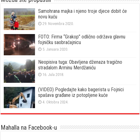
Samohrana majka i njeno troje djece dobit će
novu kuću
29. Novembra 2020.
FOTO: Firma “Grakop” odlično održava glavnu
fojničku saobraćajnicu
5. Januara 2020.
Neopisiva tuga: Obavljena dženaza tragično
stradalom Arminu Merdžaniću
16. Jula 2018.
(VIDEO) Pogledajte kako bagerista u Fojnici
spašava građane iz potopljene kuće
4. Oktobra 2024.
Mahalla na Facebook-u