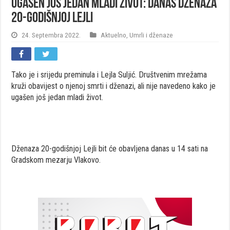
Ugašen još jedan mladi život: Danas dženaza
20-godišnjoj Lejli
24. Septembra 2022.
Aktuelno
,
Umrli i dženaze
Tako je i srijedu preminula i Lejla Suljić. Društvenim mrežama
kruži obavijest o njenoj smrti i dženazi, ali nije navedeno kako je
ugašen još jedan mladi život.
Dženaza 20-godišnjoj Lejli bit će obavljena danas u 14 sati na
Gradskom mezarju Vlakovo.