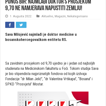
Ponos BiH: Najmlađi doktor s prosjekom
9,70 ne namjerava napustiti zemlju!
1. Augusta 2022.
Aktuelno
,
Magazin
,
Nekategorisano
Sava Milojević najmlađi je doktor medicine u
bosanskohercegovačkom entitetu RS.
Sa zavidnim prosjekom od 9,70 ujedno je i jedan od najboljih
studenata na Medicinskom fakultetu u Foči. Tokom studija Sava
je bio stipendista najpriznatijih fondova od kojih izdvaja
Fondacije “dr Milan Jelić”, “dr Valentina Vrtikapa”, “Bosana” i
SPKD “Prosvjeta” Mostar.